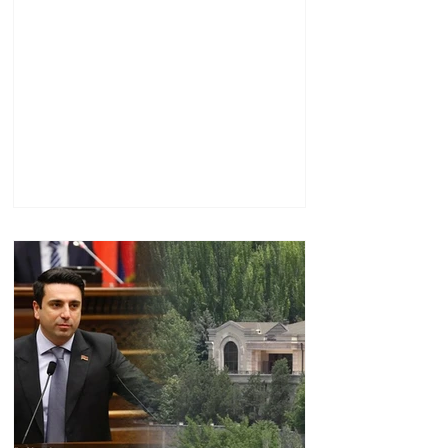
խորհրդական Արյե
Լայթսթոունին և
Կոնստանտին Սոկոլովին