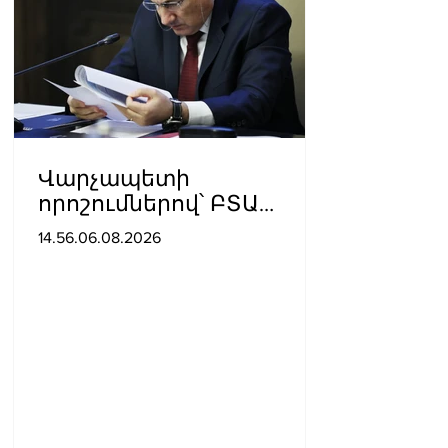
Վարչապետի
որոշումներով՝ ԲՏԱ
փոխնախարարն ու
14.56.06.08.2026
Քաղշինկոմիտեի
փոխնախագահն
ազատվել են
պաշտոններից