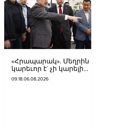
«Հրապարակ». Մեղրին
կարեւոր է` չի կարելի
«պռավալ տալ. Կենաց
09.18.06.08.2026
մահու կռիվ ենք տալու»