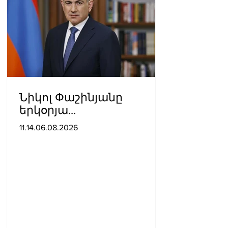
Նիկոլ Փաշինյանը
երկօրյա
աշխատանքային այցով
11.14.06.08.2026
մեկնել է Ղրղզստանի
Հանրապետություն