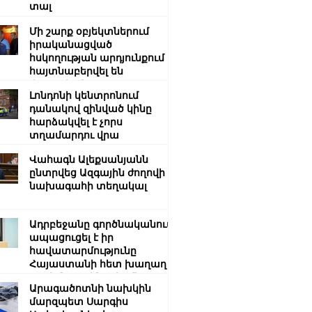
տալ
Մի շարք օբյեկտներում
իրականացված
հսկողության արդյունքում
հայտնաբերվել են
վարչական
Լոնդոնի կենտրոնում
իրավախախտման դեպքեր․
դանակով զինված կինը
կազմվել է 11
հարձակվել է չորս
արձանագրություն
տղամարդու վրա
Վահագն Ալեքսանյանն
ընտրվեց Ազգային ժողովի
նախագահի տեղակալ
Ադրբեջանը գործնականում
ապացուցել է իր
հավատարմությունը
Հայաստանի հետ խաղաղ
գործընթացին․ Հիքմեթ
Արագածոտնի նախկին
Հաջիև
մարզպետ Սարգիս