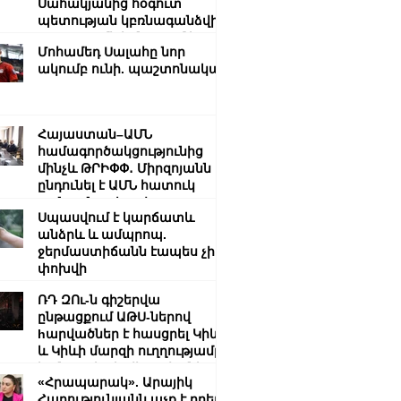
Սահակյանից հօգուտ
պետության կբռնագանձվի
շուրջ 184 միլիոն դրամ և
Մոհամեդ Սալահը նոր
անշարժ գույք.
ակումբ ունի. պաշտոնական
Դատախազության՝
ապoրինի գույքի
բռնագանձման հայցը
բավարարվել է
Հայաստան–ԱՄՆ
համագործակցությունից
մինչև ԹՐԻՓՓ․ Միրզոյանն
ընդունել է ԱՄՆ հատուկ
բանագնացի ավագ
Սպասվում է կարճատև
խորհրդականին
անձրև և ամպրոպ.
ջերմաստիճանն էապես չի
փոխվի
ՌԴ ԶՈւ-ն գիշերվա
ընթացքում ԱԹՍ-ներով
hարվածներ է հասցրել Կիևի
և Կիևի մարզի ուղղությամբ․
կան զnhեր և վիրավnրներ
«Հրապարակ». Արայիկ
Հարությունյանն աչք է դրել