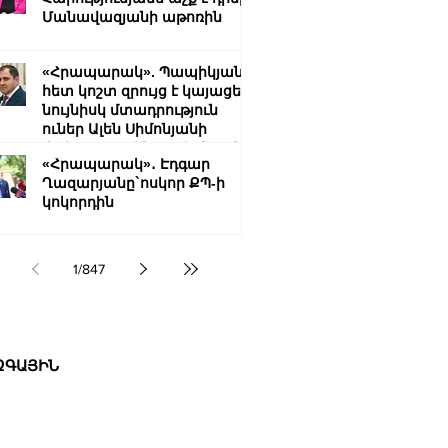
Մանավազյանի աթոռին
«Հրապարակ». Պապիկյանի
հետ կոշտ զրույց է կայացել.
նույնիսկ մտադրություն
ուներ Ալեն Սիմոնյանի
ճակատագրին արժանացնել
«Հրապարակ»․ Էդգար
Ղազարյանը`ոսկոր ՔՊ-ի
կոկորդին
1
/
847
ՔԱԿԱՆՈՒԹՅՈՒՆ
ԶԳԱՅԻՆ
ՍՈՒԹՅՈՒՆ
Տ
ՆՑ