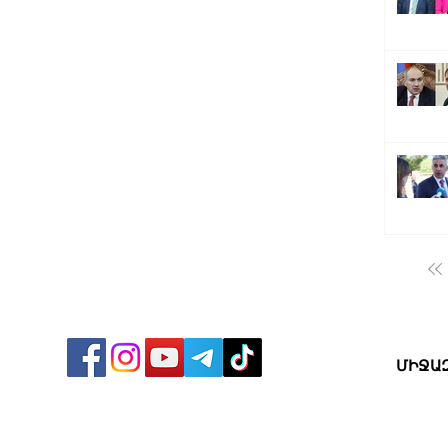
ՔԱՂԱ
ՄԻՋԱ
ՏՆՏԵ
ՍՊՈՐ
ԺԱՄԱ