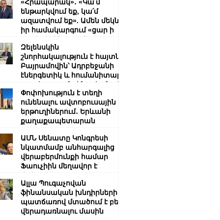
«Հրապարակ»․ «Կա՛մ
ենթարկվում եք, կա՛մ
ազատվում եք». Ամեն մեկն
իր համակարգում «ցար ի
բոգ է» իրեն զգում
Զելենսկին
շնորհակալություն է հայտնել
Բայրամովին՝ Ադրբեջանի
էներգետիկ և հումանիտար
աջակցության, ինչպես նաև
Փոփոխություն է տեղի
կառուցողական
ունենալու ավտոբուսային
երկխոսության համար
երթուղիներում․ Երևանի
քաղաքապետարան
ԱՄՆ Սենատը Կոնգրեսի
նկատմամբ անհարգալից
վերաբերմունքի համար
Ֆաուչիին մեղավոր է
ճանաչել
Ալլա Պուգաչովան
ֆինանսական խնդիրների
պատճառով մտածում է բեմ
վերադառնալու մասին