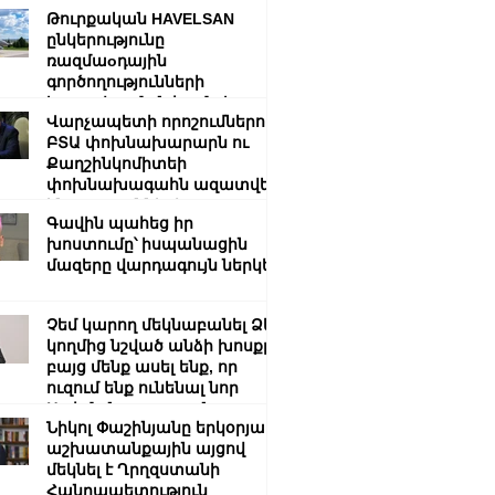
Թուրքական HAVELSAN
ընկերությունը
ռազմաoդային
գործողությունների
կառավարման համակարգ է
Վարչապետի որոշումներով՝
փոխանցել Ադրբեջանին
ԲՏԱ փոխնախարարն ու
Քաղշինկոմիտեի
փոխնախագահն ազատվել
են պաշտոններից
Գավին պահեց իր
խոստումը՝ իսպանացին
մազերը վարդագույն ներկեց
Չեմ կարող մեկնաբանել Ձեր
կողմից նշված անձի խոսքը,
բայց մենք ասել ենք, որ
ուզում ենք ունենալ նոր
Սահմանադրություն.
Նիկոլ Փաշինյանը երկօրյա
Գալյանը՝ Հաջիևի
աշխատանքային այցով
հայտարարության մասին
մեկնել է Ղրղզստանի
Հանրապետություն