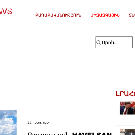
ՔԱՂԱՔԱԿԱՆՈՒԹՅՈՒՆ
ՄԻՋԱԶԳԱՅԻՆ
ՏՆ
ԼՐԱՀ
22 hours ago