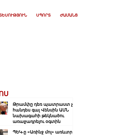
ՏԵՍՈՒԹՅՈՒՆ
ՍՊՈՐՏ
ԺԱՄԱՆՑ
ՈՍ
Թրամփը դեռ պատրաստ չէ
հանդես գալ Վենսին ԱՄՆ
նախագահի թեկնածու
առաջադրելու օգտին
ՊԵԿ-ը «Առինջ մոլ» առևտրի