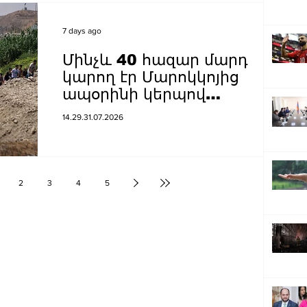
7 days ago
Մինչև 40 հազար մարդ
կարող էր Մարոկկոյից
ապօրինի կերպով
ներթափանցել Սեուտա․ El
14.29.31.07.2026
Confidencial
2
3
4
5