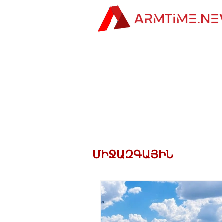
ՄԻՋԱԶԳԱՅԻՆ