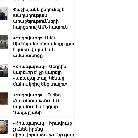
Փաշինյանն ընդունել է
Խաղաղության
առաքելությունների
հարցերով ԱՄՆ հատուկ
բանագնացի ավագ
«Ժողովուրդ». Ալեն
խորհրդական Արյե
Սիմոնյանի ընտանիքը լքում
Լայթսթոունին և
է կառավարական
Կոնստանտին Սոկոլովին
ամառանոցը
«Հրապարակ». Մեղրին
կարեւոր է` չի կարելի
«պռավալ տալ. Կենաց
մահու կռիվ ենք տալու»
«Ժողովուրդ». «Ուժեղ
Հայաստան»-ում ևս
սպասում են Էդգար
Ղազարյանի
«ներողությանը»
«Հրապարակ». Իրավունք
չունեն իրենց
վիրավորվածությունը ցույց