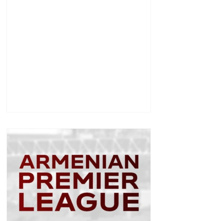
սպառնալի՞ք էր, թե՞
սպառնալիք չէր.
Ալեքսանյան