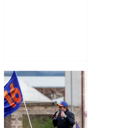
ամենաերիտասարդ
նախագահը