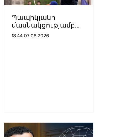
Պապիկյանի
մասնակցությամբ
քարոզարշավը
18.44.07.08.2026
խոչընդոտելու դեպքի
նախաքննությունն
ավարտվել է. ինչ է
պարզվել