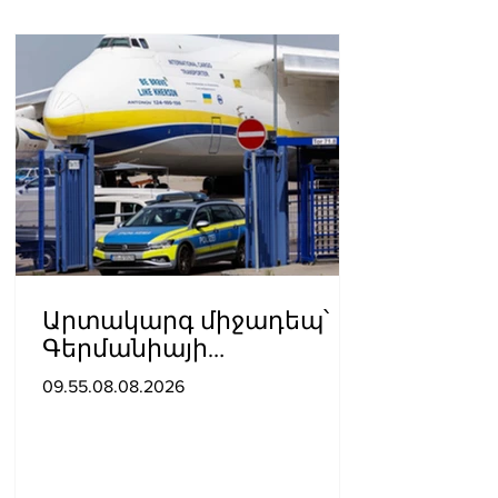
Արտակարգ միջադեպ՝
Գերմանիայի
օդանավակայանում․
09.55.08.08.2026
ու՞մ է մեղադրում ԱՄՆ-ն