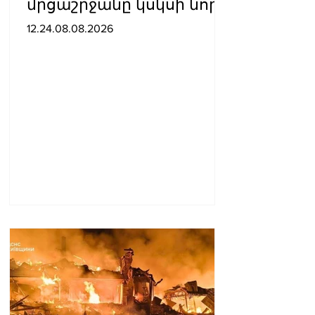
մրցաշրջանը կսկսի նոր
ակումբում. Ֆաբրիցիո
12.24.08.08.2026
Ռոմանո