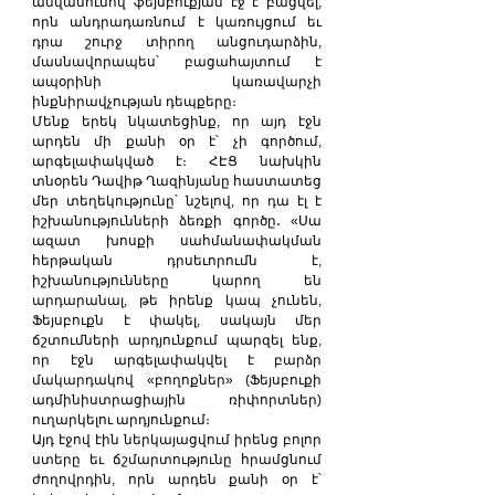
անվանումով ֆեյսբուքյան էջ է բացվել, 
որն անդրադառնում է կառույցում եւ 
դրա շուրջ տիրող անցուդարձին, 
մասնավորապես՝ բացահայտում է 
ապօրինի կառավարչի 
ինքնիրավչության դեպքերը։
Մենք երեկ նկատեցինք, որ այդ էջն 
արդեն մի քանի օր է՝ չի գործում, 
արգելափակված է։ ՀԷՑ նախկին 
տնօրեն Դավիթ Ղազինյանը հաստատեց 
մեր տեղեկությունը՝ նշելով, որ դա էլ է 
իշխանությունների ձեռքի գործը․ «Սա 
ազատ խոսքի սահմանափակման 
հերթական դրսեւորումն է, 
իշխանությունները կարող են 
արդարանալ, թե իրենք կապ չունեն, 
Ֆեյսբուքն է փակել, սակայն մեր 
ճշտումների արդյունքում պարզել ենք, 
որ էջն արգելափակվել է բարձր 
մակարդակով «բողոքներ» (Ֆեյսբուքի 
ադմինիստրացիային ռիփորտներ) 
ուղարկելու արդյունքում։
Այդ էջով էին ներկայացվում իրենց բոլոր 
ստերը եւ ճշմարտությունը հրամցնում 
ժողովրդին, որն արդեն քանի օր է՝ 