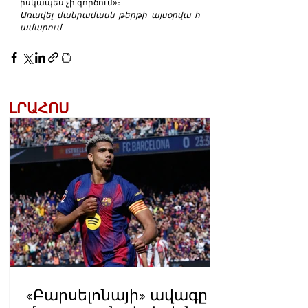
իսկապես չի գործում»։
Առավել մանրամասն թերթի այսօրվա հ
ամարում
ԼՐԱՀՈՍ
«Բարսելոնայի» ավագը