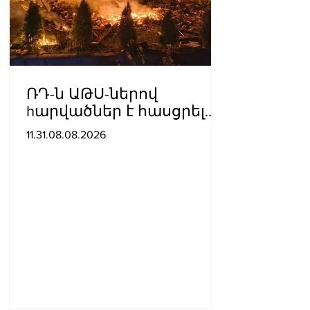
ՌԴ-ն ԱԹՍ-ներով
hարվածներ է հասցրել
Կիևին․ կան զnhեր
11.31.08.08.2026