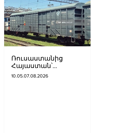
Ռուսաստանից
Հայաստան՝
Ադրբեջանով
10.05.07.08.2026
տարածքով, կուղարկվի
ցորեն և քարածուխ