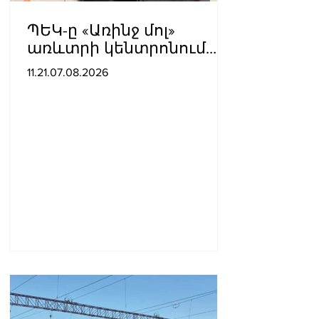
ՊԵԿ-ը «Առինջ մոլ»
առևտրի կենտրոնում
բացահայտել է 1,3 մլրդ
11.21.07.08.2026
դրամի թաքցված
հարկման օբյեկտ