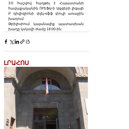
3:0 հաշվով հաղթել է Հայաստանի 
հավաքականին ՈՒԵՖԱ-ի Ազգերի լիգայի 
Բ դիվիզիոնի փլեյ-օֆֆ փուլի առաջին 
խաղում:
Թբիլիսիում կայանալիք պատասխան 
խաղը կսկսվի ժամը 18:00-ին:
ԼՐԱՀՈՍ