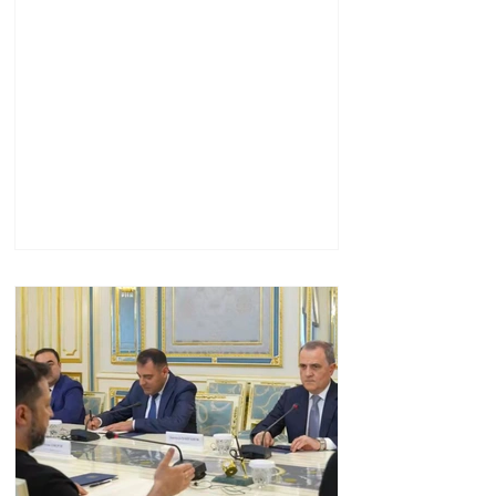
«ցար ի բոգ է» իրեն զգում