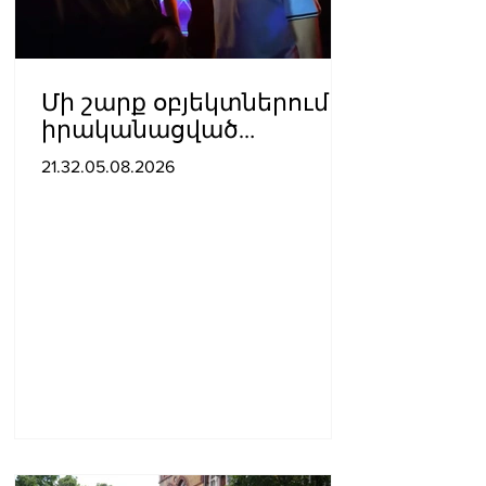
Մի շարք օբյեկտներում
իրականացված
հսկողության
21.32.05.08.2026
արդյունքում
հայտնաբերվել են
վարչական
իրավախախտման
դեպքեր․ կազմվել է 11
արձանագրություն