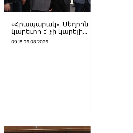
«Հրապարակ». Մեղրին
կարեւոր է` չի կարելի
«պռավալ տալ. Կենաց
09.18.06.08.2026
մահու կռիվ ենք տալու»