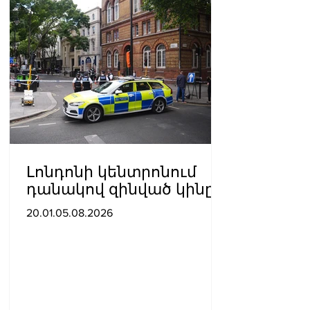
Լոնդոնի կենտրոնում
դանակով զինված կինը
հարձակվել է չորս
20.01.05.08.2026
տղամարդու վրա