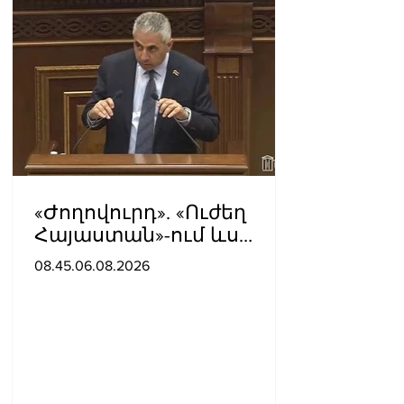
«Ժողովուրդ». «Ուժեղ
Հայաստան»-ում ևս
սպասում են Էդգար
08.45.06.08.2026
Ղազարյանի
«ներողությանը»