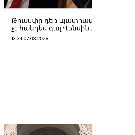
Թրամփը դեռ պատրաստ
չէ հանդես գալ Վենսին
ԱՄՆ նախագահի
13.34.07.08.2026
թեկնածու առաջադրելու
օգտին