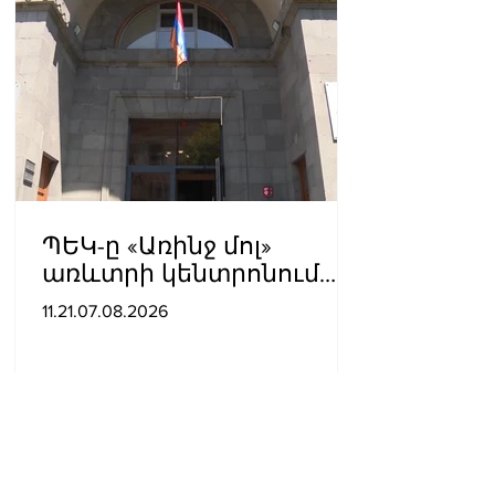
ՊԵԿ-ը «Առինջ մոլ»
առևտրի կենտրոնում
բացահայտել է 1,3 մլրդ
11.21.07.08.2026
դրամի թաքցված
հարկման օբյեկտ