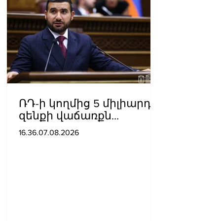
ՌԴ-ի կողմից 5 միլիարդի
զենքի վաճառքն
Ադրբեջանին
16.36.07.08.2026
Հայաստանի համար
սպառնալի՞ք էր, թե՞
սպառնալիք չէր.
Ալեքսանյան