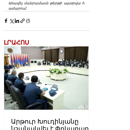
Առավել մանրամասն թերթի այսօրվա հ
ամարում
ԼՐԱՀՈՍ
Արթուր Խուդինյանը
նշանակվել է Փրկարար