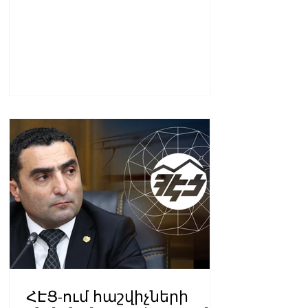
ՀԷՑ-ում հաշվիչների