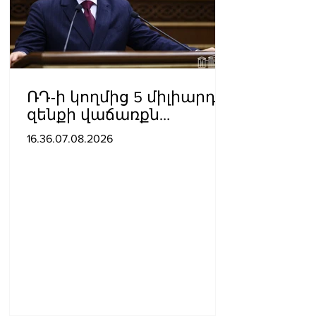
ՌԴ-ի կողմից 5 միլիարդի
զենքի վաճառքն
Ադրբեջանին
16.36.07.08.2026
Հայաստանի համար
սպառնալի՞ք էր, թե՞
սպառնալիք չէր.
Ալեքսանյան