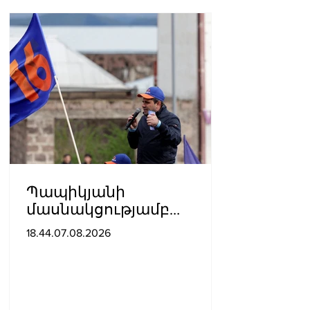
Պապիկյանի
մասնակցությամբ
քարոզարշավը
18.44.07.08.2026
խոչընդոտելու դեպքի
նախաքննությունն
ավարտվել է. ինչ է
պարզվել