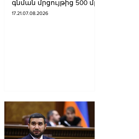
գնման մրցույթից 500 մլն
դրամից ավելի
17.21.07.08.2026
խնայողություն է
արձանագրվել