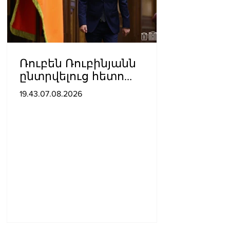
Ռուբեն Ռուբինյանն
ընտրվելուց հետո
դարձել է աշխարհի
19.43.07.08.2026
խորհրդարանների
ամենաերիտասարդ
նախագահը