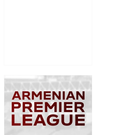
սպառնալի՞ք էր, թե՞
սպառնալիք չէր.
Ալեքսանյան