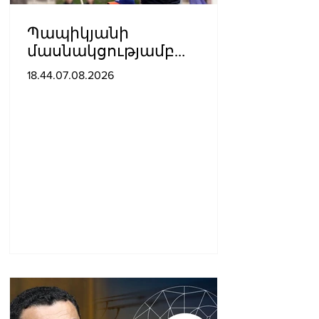
Պապիկյանի
մասնակցությամբ
քարոզարշավը
18.44.07.08.2026
խոչընդոտելու դեպքի
նախաքննությունն
ավարտվել է. ինչ է
պարզվել