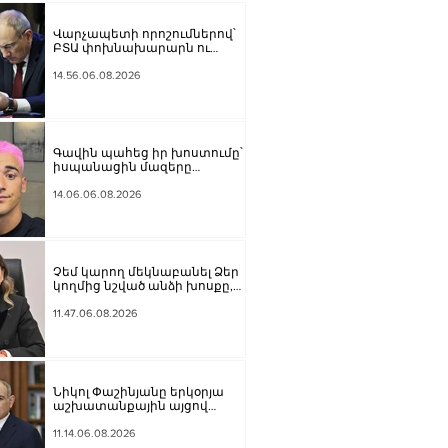
Վարչապետի որոշումներով՝
ԲՏԱ փոխնախարարն ու
Քաղշինկոմիտեի
փոխնախագահն ազատվել են
14.56.06.08.2026
պաշտոններից
Գավին պահեց իր խոստումը՝
իսպանացին մազերը
վարդագույն ներկեց
14.06.06.08.2026
Չեմ կարող մեկնաբանել Ձեր
կողմից նշված անձի խոսքը,
բայց մենք ասել ենք, որ ուզում
ենք ունենալ նոր
11.47.06.08.2026
Սահմանադրություն. Գալյանը՝
Հաջիևի հայտարարության
մասին
Նիկոլ Փաշինյանը երկօրյա
աշխատանքային այցով
մեկնել է Ղրղզստանի
Հանրապետություն
11.14.06.08.2026