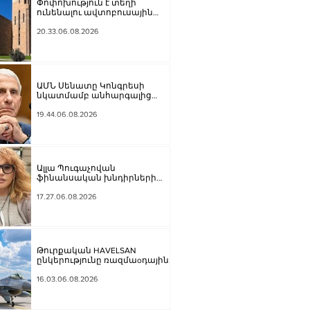
Փոփոխություն է տեղի
ունենալու ավտոբուսային
երթուղիներում․ Երևանի
քաղաքապետարան
20.33.06.08.2026
ԱՄՆ Սենատը Կոնգրեսի
նկատմամբ անհարգալից
վերաբերմունքի համար
Ֆաուչիին մեղավոր է ճանաչել
19.44.06.08.2026
Ալլա Պուգաչովան
ֆինանսական խնդիրների
պատճառով մտածում է բեմ
վերադառնալու մասին
17.27.06.08.2026
Թուրքական HAVELSAN
ընկերությունը ռազմաoդային
գործողությունների
կառավարման համակարգ է
16.03.06.08.2026
փոխանցել Ադրբեջանին