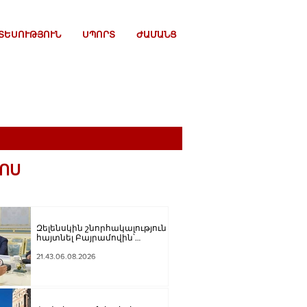
ՏԵՍՈՒԹՅՈՒՆ
ՍՊՈՐՏ
ԺԱՄԱՆՑ
ՈՍ
Զելենսկին շնորհակալություն է
հայտնել Բայրամովին՝
Ադրբեջանի էներգետիկ և
հումանիտար աջակցության,
21.43.06.08.2026
ինչպես նաև կառուցողական
երկխոսության համար