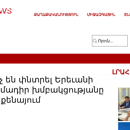
ՔԱՂԱՔԱԿԱՆՈՒԹՅՈՒՆ
ՄԻՋԱԶԳԱՅԻՆ
ՏՆ
ԼՐԱՀ
նչ են փնտրել Երեւանի
մադիր խմբակցությանը
քենայում