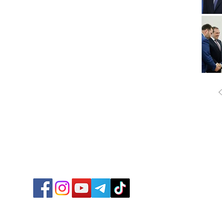
ՔԱՂԱ
ՄԻՋԱ
ՏՆՏԵ
ՍՊՈՐ