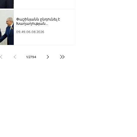
Փաշինյանն ընդունել է
Խաղաղության
առաքելությունների հարցերով
ԱՄՆ հատուկ բանագնացի
09.49.06.08.2026
ավագ խորհրդական Արյե
Լայթսթոունին և
Կոնստանտին Սոկոլովին
1
/
2794
ՔԱԿԱՆՈՒԹՅՈՒՆ
ԶԳԱՅԻՆ
ՍՈՒԹՅՈՒՆ
Տ