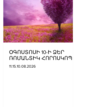
ՕԳՈՍՏՈՍԻ 10-Ի ՁԵՐ
ՌՈՄԱՆՏԻԿ ՀՈՐՈՍԿՈՊԸ
11.15.10.08.2026