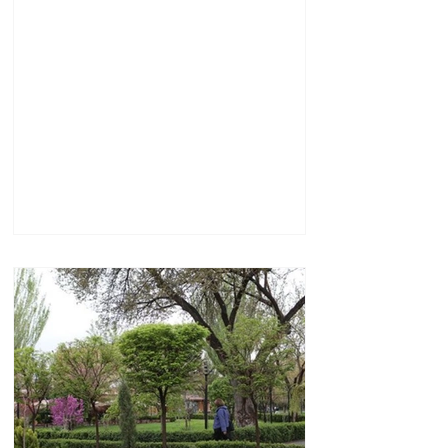
Նեթանյահու