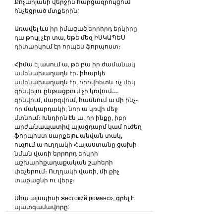
Քոչարյանի վերջին հարցազրույցում 
հնչեցրած մտքերին:
Առավել ևս իր իմացած երրորդ երկիրը 
դա թույլ չէր տա, եթե մեզ ԻՍԿԱՊԵՍ 
դիտարկում էր որպես ֆորպոստ։
Հիմա էլ ասում ա, թե բա իր ժամանակ 
ամենախաղաղն էր․ իհարկե 
ամենախաղաղն էր, որովհետև ոչ մեկ 
զինվելու ընթացքում չի կռվում․․․ 
զինվում, մարզվում, հասնում ա մի ինչ-
որ մակարդակի, նոր ա կռվի մեջ 
մտնում։ Խնդիրն էն ա, որ ինքը, իբր 
արժանապատիվ պլացդարմ կամ ուժեղ 
ֆորպոստ սարքելու անվան տակ, 
ուզում ա ուղղակի Հայաստանը ցախի 
նման վառի երրորդ երկրի 
աշխարհքաղաքական շահերի 
փեչերում։ Ուղղակի վառի, մի քիչ 
տաքացնի ու վերջ։
Ահա այսպիսի жестокий романс», գրել է 
պատգամավորը: