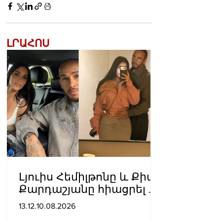
ԼՐԱՀՈՍ
Լյուիս Հեմիլթոնը և Քիմ
Քարդաշյանը հիացրել են
երկրպագուներին նոր
13.12.10.08.2026
համատեղ