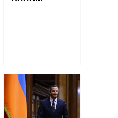
ստեղծելը կպահանջի
շատ ժամանակ․
Զելենսկի