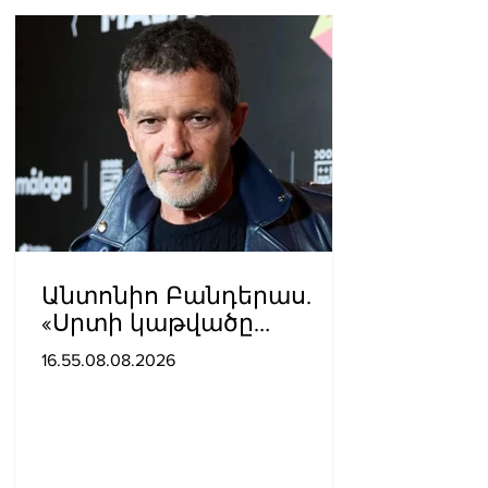
Անտոնիո Բանդերաս.
«Սրտի կաթվածը
լավագույն բանն էր, որ
16.55.08.08.2026
երբևէ պատահել է ինձ
հետ»