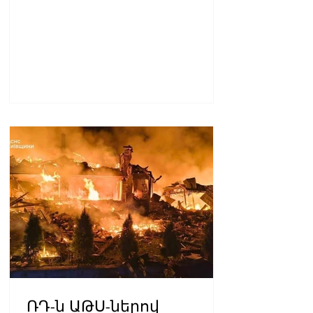
ՌԴ-ն ԱԹՍ-ներով