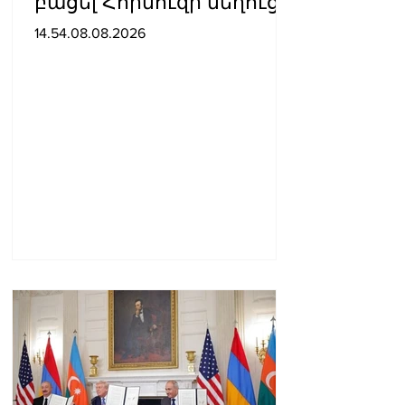
բացել Հորմուզի նեղուցը,
եթե ԱՄՆ-ն ընդունի
14.54.08.08.2026
հանրապետության
պայմանները. ԻՀՊԿ
ներկայացուցիչ