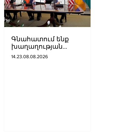
Գնահատում ենք
խաղաղության
ուղղությամբ
14.23.08.08.2026
պատմական քայլ
կատարելիս
ցուցաբերված
քաղաքական
առաջնորդությունը. ՀՀ–
ում Մեծ Բրիտանիայի
դեսպանատուն