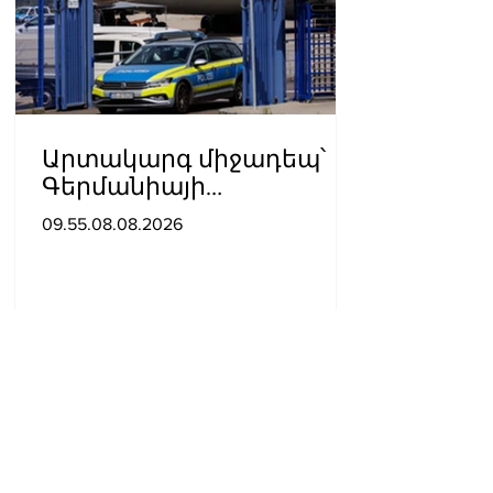
Արտակարգ միջադեպ՝
Գերմանիայի
օդանավակայանում․
09.55.08.08.2026
ու՞մ է մեղադրում ԱՄՆ-ն