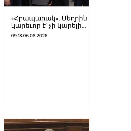
«Հրապարակ». Մեղրին
կարեւոր է` չի կարելի
«պռավալ տալ. Կենաց
09.18.06.08.2026
մահու կռիվ ենք տալու»