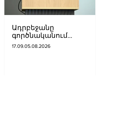
Ադրբեջանը
գործնականում
ապացուցել է իր
17.09.05.08.2026
հավատարմությունը
Հայաստանի հետ
խաղաղ գործընթացին․
Հիքմեթ Հաջիև