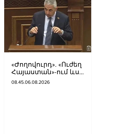
«Ժողովուրդ». «Ուժեղ
Հայաստան»-ում ևս
սպասում են Էդգար
08.45.06.08.2026
Ղազարյանի
«ներողությանը»