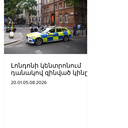
Լոնդոնի կենտրոնում
դանակով զինված կինը
հարձակվել է չորս
20.01.05.08.2026
տղամարդու վրա