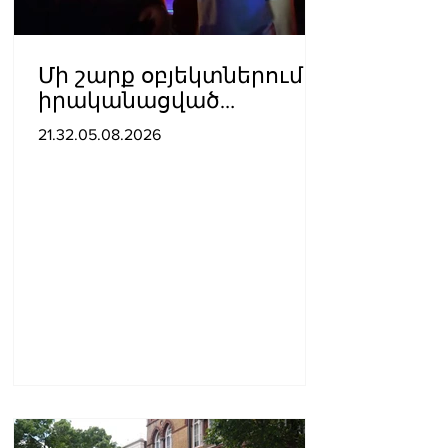
Մի շարք օբյեկտներում
իրականացված
հսկողության
21.32.05.08.2026
արդյունքում
հայտնաբերվել են
վարչական
իրավախախտման
դեպքեր․ կազմվել է 11
արձանագրություն