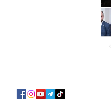
ՔԱՂԱ
ՄԻՋԱ
ՏՆՏԵ
ՍՊՈՐ