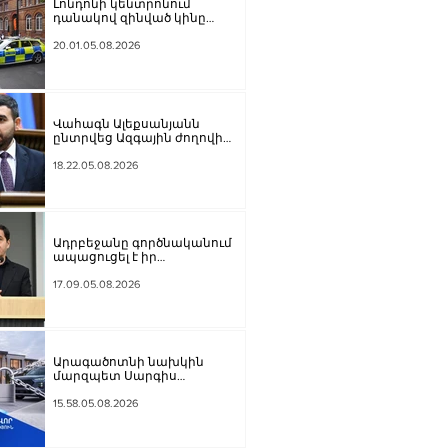
Լոնդոնի կենտրոնում
դանակով զինված կինը
հարձակվել է չորս տղամարդու
վրա
20.01.05.08.2026
Վահագն Ալեքսանյանն
ընտրվեց Ազգային ժողովի
նախագահի տեղակալ
18.22.05.08.2026
Ադրբեջանը գործնականում
ապացուցել է իր
հավատարմությունը
Հայաստանի հետ խաղաղ
17.09.05.08.2026
գործընթացին․ Հիքմեթ Հաջիև
Արագածոտնի նախկին
մարզպետ Սարգիս
Սահակյանից հօգուտ
պետության կբռնագանձվի
15.58.05.08.2026
շուրջ 184 միլիոն դրամ և
անշարժ գույք.
Դատախազության՝ ապoրինի