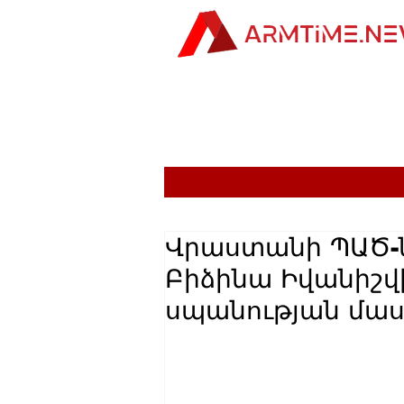
Վրաստանի ՊԱԾ-ն
Բիձինա Իվանիշվ
սպանության մաս