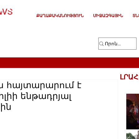
ՔԱՂԱՔԱԿԱՆՈՒԹՅՈՒՆ
ՄԻՋԱԶԳԱՅԻՆ
ՏՆ
ԼՐԱՀ
 հայտարարում է
իլիի ենթադրյալ
ին