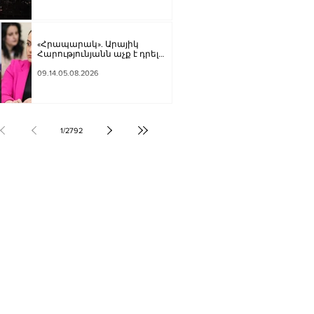
«Հրապարակ». Արայիկ
Հարությունյանն աչք է դրել
Մանավազյանի աթոռին
09.14.05.08.2026
1
/
2792
ՔԱԿԱՆՈՒԹՅՈՒՆ
ԶԳԱՅԻՆ
ՍՈՒԹՅՈՒՆ
Տ