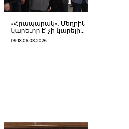
«Հրապարակ». Մեղրին
կարեւոր է` չի կարելի
«պռավալ տալ. Կենաց
09.18.06.08.2026
մահու կռիվ ենք տալու»