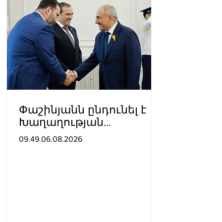
Փաշինյանն ընդունել է
Խաղաղության
առաքելությունների
09.49.06.08.2026
հարցերով ԱՄՆ հատուկ
բանագնացի ավագ
խորհրդական Արյե
Լայթսթոունին և
Կոնստանտին Սոկոլովին