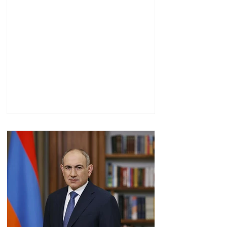
ունենալ նոր
Սահմանադրություն.
Գալյանը՝ Հաջիևի
հայտարարության
մասին