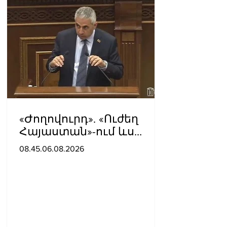
«Ժողովուրդ». «Ուժեղ
Հայաստան»-ում ևս
սպասում են Էդգար
08.45.06.08.2026
Ղազարյանի
«ներողությանը»