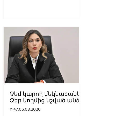
Չեմ կարող մեկնաբանել
Ձեր կողմից նշված անձի
խոսքը, բայց մենք ասել
11.47.06.08.2026
ենք, որ ուզում ենք