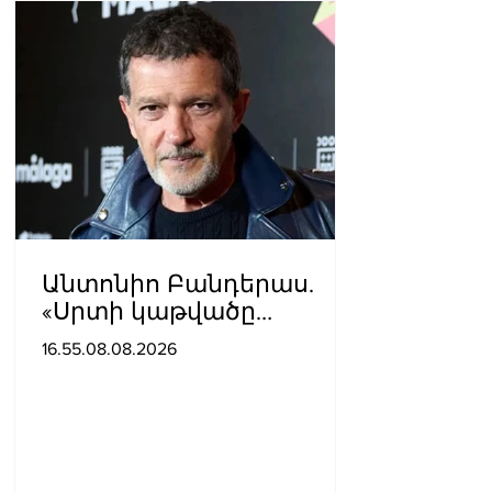
Անտոնիո Բանդերաս.
«Սրտի կաթվածը
լավագույն բանն էր, որ
16.55.08.08.2026
երբևէ պատահել է ինձ
հետ»