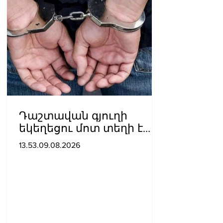
Դաշտավան գյուղի
եկեղեցու մոտ տեղի է
ունեցել ծեծկռտուք՝
13.53.09.08.2026
քարերով, մահшկներով.
ՆԳՆ պարզաբանումը