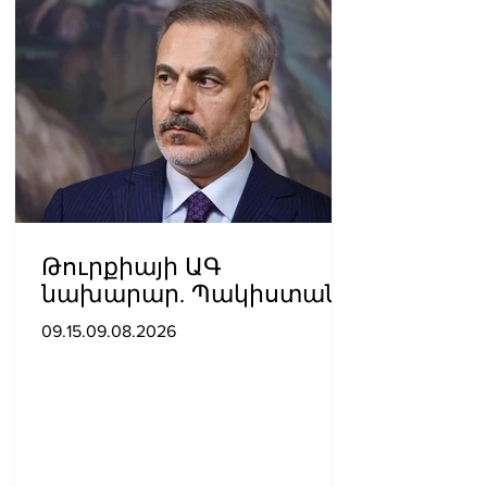
Թուրքիայի ԱԳ
նախարար. Պակիստանի
և Սաուդյան Արաբիայի
09.15.09.08.2026
հետ պաշտպանական
պակտը նման է ՆԱՏՕ 5-
րդ հոդվածին