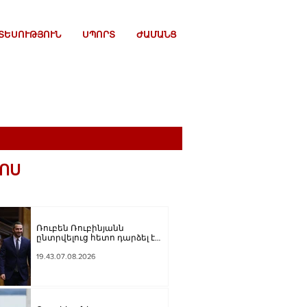
ՏԵՍՈՒԹՅՈՒՆ
ՍՊՈՐՏ
ԺԱՄԱՆՑ
ՈՍ
Ռուբեն Ռուբինյանն
ընտրվելուց հետո դարձել է
աշխարհի խորհրդարանների
ամենաերիտասարդ
19.43.07.08.2026
նախագահը