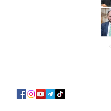
ՔԱՂԱ
ՄԻՋԱ
ՏՆՏԵ
ՍՊՈՐ