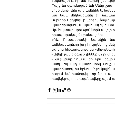
«Ակնհայտ է, որ նա «պինդ ընկույզ»
Բայց ես զարմացած եմ։ Մենք շատ լա
էինք վերջ դնել այս ամենին և հանկա
Նա նաև մեկնաբանել է Ռուսաս
Դմիտրի Մեդվեդևի վերջին հայտարա
պատերազմով և պահանջել է Ռուսա
Այս հայտարարություններն ավելի ո
հրապարակային բանավեճի։
«Դե, Ռուսաստանի նախկին նա
ամենակարևոր խորհուրդներից մեկը,
Եվ երբ հիշատակում ես «միջուկային
«Ավելի լավ է զգույշ լինենք», որո
«Նա չպետք է դա ասեր։ Նրա լեզվի տ
ասել։ Եվ այդ պատճառով մենք մ
պատճառով ես երկու միջուկային ս
ուզում եմ համոզվել, որ նրա ասա
հավելելով, որ սուզանավերը այժմ 