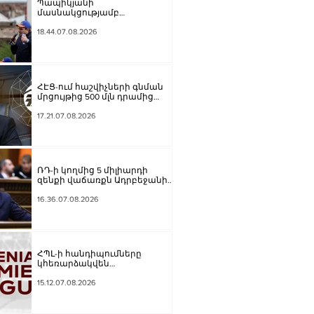
Պապիկյանի
մասնակցությամբ
քարոզարշավը խոչընդոտելու
դեպքի նախաքննությունն
18.44.07.08.2026
ավարտվել է. ինչ է պարզվել
ՀԷՑ-ում հաշվիչների գնման
մրցույթից 500 մլն դրամից
ավելի խնայողություն է
արձանագրվել
17.21.07.08.2026
ՌԴ-ի կողմից 5 միլիարդի
զենքի վաճառքն Ադրբեջանին
Հայաստանի համար
սպառնալի՞ք էր, թե՞
16.36.07.08.2026
սպառնալիք չէր. Ալեքսանյան
ՀՊԼ-ի հանդիպումները
կհեռարձակվեն
հեռուստաընկերությունով.
պաշտոնական
15.12.07.08.2026