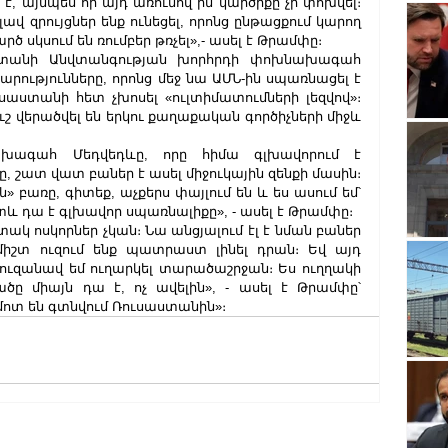
 է, այնպես որ այդ առումով իմ կարծիքը չի փոխվել։ 
վ զրույցներ ենք ունեցել, որոնց ընթացքում կարող 
րծ սկսում են ռումբեր թռչել»,- ասել է Թրամփը։
տանի Անվտանգության խորհրդի փոխնախագահ 
րությունները, որոնց մեջ նա ԱՄՆ-ին սպառնացել է 
ստանի հետ չխոսել «ուլտիմատումների լեզվով»։ 
ւշ վերածվել են երկու քաղաքական գործիչների միջև 
խագահ Մեդվեդևը, որը հիմա գլխավորում է 
 շատ վատ բաներ է ասել միջուկային զենքի մասին։ 
» բառը, գիտեք, աչքերս փայլում են և ես ասում եմ՝ 
վհետև դա է գլխավոր սպառնալիքը», - ասել է Թրամփը։
ակ ոսկորներ չկան։ Նա անցյալում էլ է նման բաներ 
իշտ ուզում ենք պատրաստ լինել դրան։ Եվ այդ 
ուզանավ եմ ուղարկել տարածաշրջան։ Ես ուղղակի 
ծը միայն դա է, ոչ ավելին», - ասել է Թրամփը՝ 
«մոտ են գտնվում Ռուսաստանին»։