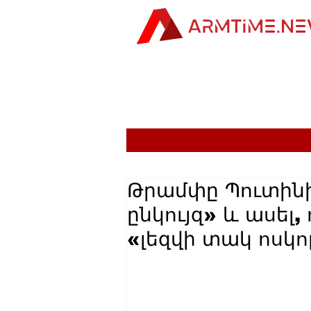
Թրամփը Պուտինի
ընկույզ» և ասել
«լեզվի տակ ոսկո