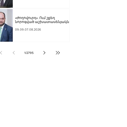
«Ժողովուրդ». Ում շքեղ
նորոգված աշխատասենյակն է
տրամադրվել Արայիկ
Հարությունյանին
09.09.07.08.2026
1
/
2795
ՔԱԿԱՆՈՒԹՅՈՒՆ
ԶԳԱՅԻՆ
ՍՈՒԹՅՈՒՆ
Տ