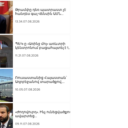
Թրամփը դեռ պատրաստ չէ
հանդես գալ Վենսին ԱՄՆ
նախագահի թեկնածու
առաջադրելու օգտին
13.34.07.08.2026
ՊԵԿ-ը «Առինջ մոլ» առևտրի
կենտրոնում բացահայտել է 1,3
մլրդ դրամի թաքցված
հարկման օբյեկտ
11.21.07.08.2026
Ռուսաստանից Հայաստան՝
Ադրբեջանով տարածքով,
կուղարկվի ցորեն և
քարածուխ
10.05.07.08.2026
«Ժողովուրդ». Ինչ ունեցվածքով
ավարտեց
պատգամավորական
գործունեությունը Հայկ
09.11.07.08.2026
Սարգսյանը