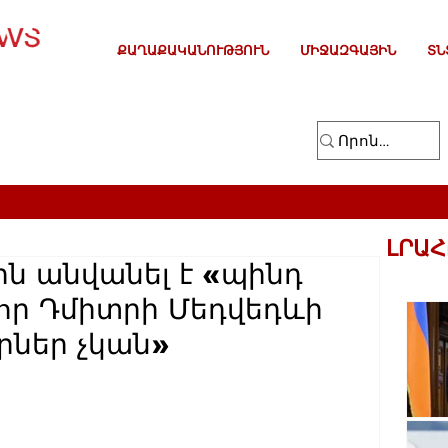
ՔԱՂԱՔԱԿԱՆՈՒԹՅՈՒՆ
ՄԻՋԱԶԳԱՅԻՆ
ՏՆ
ԼՐԱՀ
ն անվանել է «պինդ
, որ Դմիտրի Մեդվեդևի
րներ չկան»