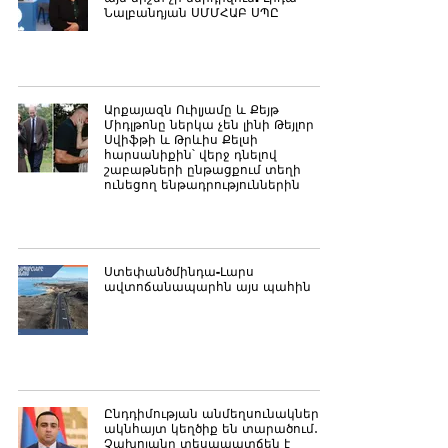
Նալբանդյան ՍՄՄՀԱԲ ՍՊԸ
Արքայազն Ուիլյամը և Քեյթ
Միդլթոնը ներկա չեն լինի Թեյլոր
Սվիֆթի և Թրևիս Քելսի
հարսանիքին՝ վերջ դնելով
շաբաթների ընթացքում տեղի
ունեցող ենթադրություններին
Ստեփանծմինդա-Լարս
ավտոճանապարհն այս պահին
Ընդդիմության անմեղսունակները
ակնհայտ կեղծիք են տարածում․
Չախոյանը տեսապատճեն է