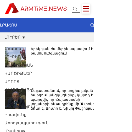
ԼՐԱՀՈՍ
ԼՈՒՐԵՐ
Լրահոս
Երեկոյան ժամերին սպասվում է
քամու ուժգնացում
ԼՈՒՐԵՐ
ՔԱՂԱՔԱԿԱՆ
ԿԱՐԾԻՔՆԵՐ
ՍՊՈՐՏ
ԺԱՄԱՆՑԱՅԻՆ
Հայաստանում, որ սոցիալական
հարցում անցկացնենք, կարող է
Տելեգրամ
պարզվի, որ Հայաստանի
տղաների ենթադրենք մի X տոկոսը
Տնտեսություն
ճուտ է, Ճուտո է․ Նիկոլ Փաշինյան
Իրավունք
Առողջապահություն
Մշակույթ