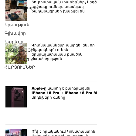
Տուրիստական փաթեթներ, կեղծ
ամրագրումներ․ տասնյակ
Իրադարձային
քաղաքացիներ խաբվել են
Մամուլ
Կրթություն
Գլխավոր
Կարևոր
Գիտնականները պարզել են, որ
ՄԻՋԱԶԳԱՅԻՆ
մակակներն ունեն
երկրաչափական բնածին
Տարածաշրջան
մտածողություն
ՀԱՐՑՈՒՄՆԵՐ
Apple-ը կարող է բարձրացնել
iPhone 18 Pro և iPhone 18 Pro Max
մոդելների գները
Ո՞վ է իրականում Կոնստանտին