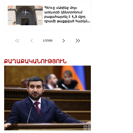
ՊԵԿ-ը «Առինջ մոլ»
առևտրի կենտրոնում
բացահայտել է 1,3 մլրդ
դրամի թաքցված հարկման
օբյեկտ
1
/
5589
ՔԱՂԱՔԱԿԱՆՈՒԹՅՈՒՆ