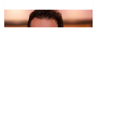
Վաչե Ամարյանը հայտնել է, որ ուզում է ԱՄՆ-
ից վերադառնալ հայրենիք
17.23.21.07.2026
1
/
349