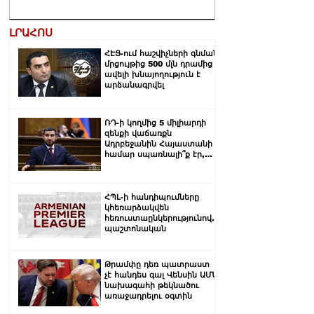
ԼՐԱՀՈՍ
ՀԷՑ-ում հաշվիչների գնման
մրցույթից 500 մլն դրամից
ավելի խնայողություն է
արձանագրվել
ՌԴ-ի կողմից 5 միլիարդի
զենքի վաճառքն
Ադրբեջանին Հայաստանի
համար սպառնալի՞ք էր,
թե՞ սպառնալիք չէր.
Ալեքսանյան
ՀՊԼ-ի հանդիպումները
կհեռարձակվեն
հեռուստաընկերությունով.
պաշտոնական
Թրամփը դեռ պատրաստ
չէ հանդես գալ Վենսին ԱՄՆ
նախագահի թեկնածու
առաջադրելու օգտին