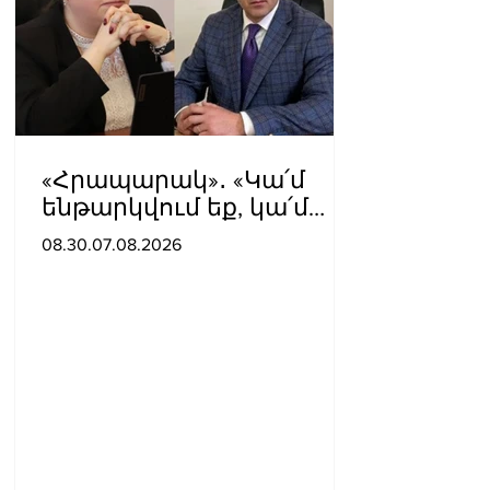
«Հրապարակ»․ «Կա՛մ
ենթարկվում եք, կա՛մ
ազատվում եք». Ամեն
08.30.07.08.2026
մեկն իր համակարգում
«ցար ի բոգ է» իրեն զգում