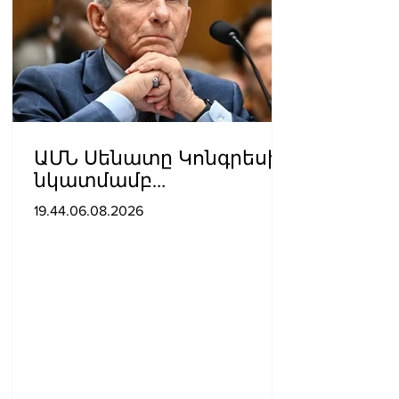
ԱՄՆ Սենատը Կոնգրեսի
նկատմամբ
անհարգալից
19.44.06.08.2026
վերաբերմունքի համար
Ֆաուչիին մեղավոր է
ճանաչել