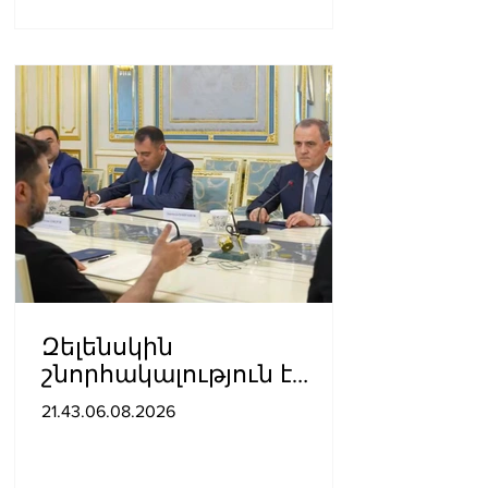
Զելենսկին
շնորհակալություն է
հայտնել Բայրամովին՝
21.43.06.08.2026
Ադրբեջանի էներգետիկ
և հումանիտար
աջակցության, ինչպես