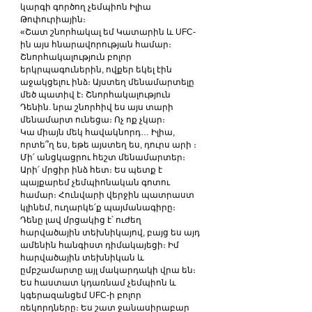
կարգի գործող չեմպիոն Իլիա 
Թոփուրիային։
«Շատ շնորհակալ եմ Կատարին և UFC-
ին այս հնարավորության համար։ 
Շնորհակալություն բոլոր 
երկրպագուներին, ովքեր եկել էին 
աջակցելու ինձ։ Այստեղ մենամարտելը 
մեծ պատիվ է։ Շնորհակալություն 
Դենին. նրա շնորհիվ ես այս տարի 
մենամարտ ունեցա։ Ոչ ոք չկար։
Կա միայն մեկ հավակնորդ… Իլիա, 
որտե՞ղ ես, եթե այստեղ ես, դուրս արի ։ 
Մի՛ անցկացրու հեշտ մենամարտեր։ 
Արի՛ մրցիր ինձ հետ։ Ես պետք է 
պայքարեմ չեմպիոնական գոտու 
համար։ Հունվարի վերջին պատրաստ 
կլինեմ, ուղարկե՛ք պայմանագիրը։
Դենը լավ մրցակից է՝ ուժեղ 
հարվածային տեխնիկայով, բայց ես այդ 
ամենին հանգիստ դիմակայեցի։ Իմ 
հարվածային տեխնիկան և 
ըմբշամարտը այլ մակարդակի վրա են։ 
Ես հաստատ կդառնամ չեմպիոն և 
կգերազանցեմ UFC-ի բոլոր 
ռեկորդները։ Ես շատ ջանասիրաբար 