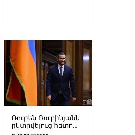
Ռուբեն Ռուբինյանն
ընտրվելուց հետո
դարձել է աշխարհի