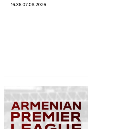
Ադրբեջանին
16.36.07.08.2026
Հայաստանի համար
սպառնալի՞ք էր, թե՞
սպառնալիք չէր.
Ալեքսանյան