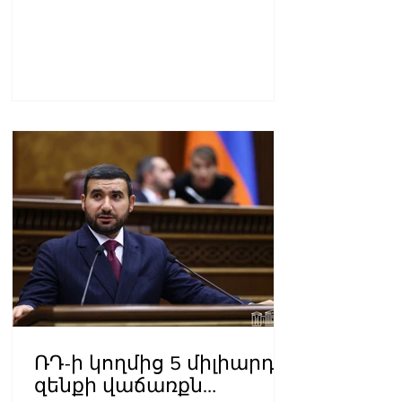
ՌԴ-ի կողմից 5 միլիարդի
զենքի վաճառքն