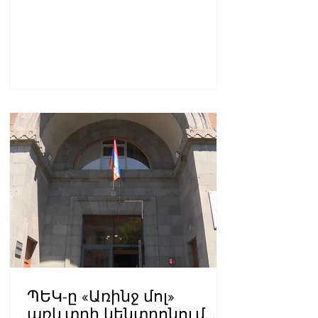
ՊԵԿ-ը «Առինջ մոլ»
առևտրի կենտրոնում