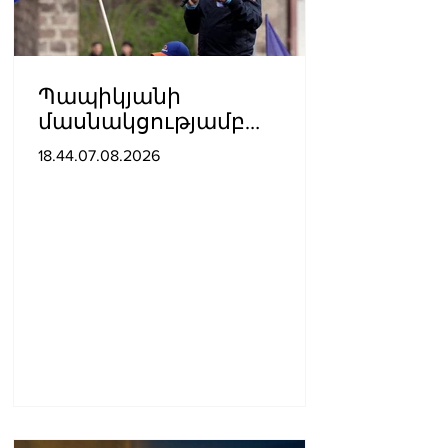
Պապիկյանի
մասնակցությամբ
քարոզարշավը
18.44.07.08.2026
խոչընդոտելու դեպքի
նախաքննությունն
ավարտվել է. ինչ է
պարզվել