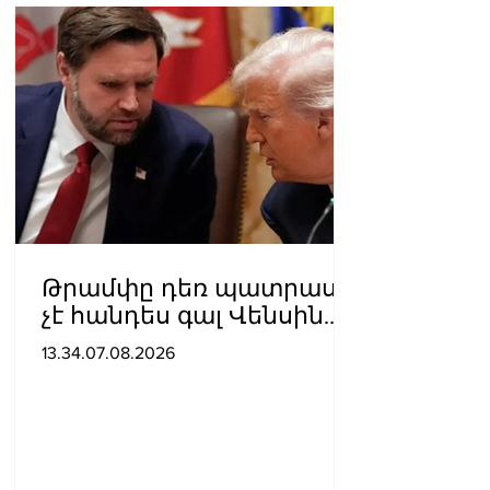
Թրամփը դեռ պատրաստ
չէ հանդես գալ Վենսին
ԱՄՆ նախագահի
13.34.07.08.2026
թեկնածու առաջադրելու
օգտին