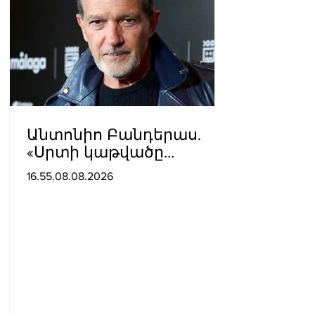
Անտոնիո Բանդերաս.
«Սրտի կաթվածը
լավագույն բանն էր, որ
16.55.08.08.2026
երբևէ պատահել է ինձ
հետ»