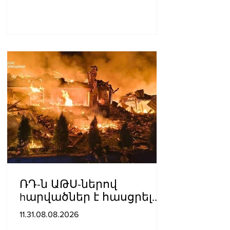
ՌԴ-ն ԱԹՍ-ներով
hարվածներ է հասցրել
Կիևին․ կան զnhեր
11.31.08.08.2026