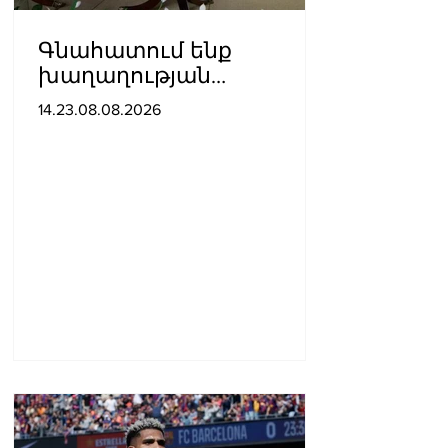
Գնահատում ենք
խաղաղության
ուղղությամբ
14.23.08.08.2026
պատմական քայլ
կատարելիս
ցուցաբերված
քաղաքական
առաջնորդությունը. ՀՀ–
ում Մեծ Բրիտանիայի
դեսպանատուն