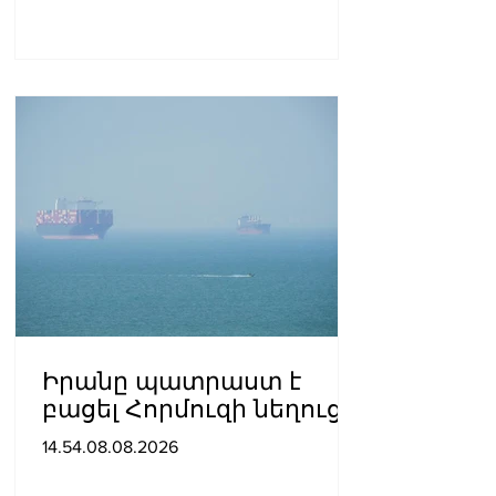
Իրանը պատրաստ է
բացել Հորմուզի նեղուցը,
եթե ԱՄՆ-ն ընդունի
14.54.08.08.2026
հանրապետության
պայմանները. ԻՀՊԿ