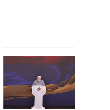
հնարավորություններ.
Փաշինյանը ներկա է
գտնվել խաղերի
փակման հանդիսավոր
արարողությանը