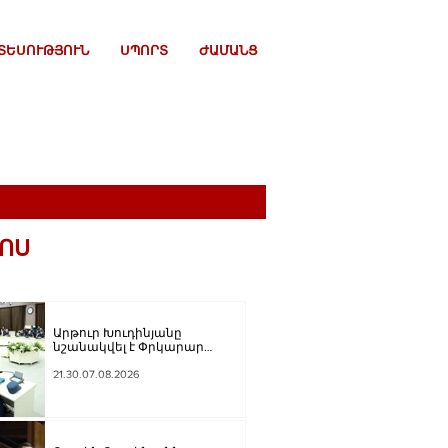
ՏԵՍՈՒԹՅՈՒՆ
ՍՊՈՐՏ
ԺԱՄԱՆՑ
ՈՍ
Արթուր Խուդինյանը
նշանակվել է Փրկարար
ծառայության տնօրենի
տեղակալ
21.30.07.08.2026