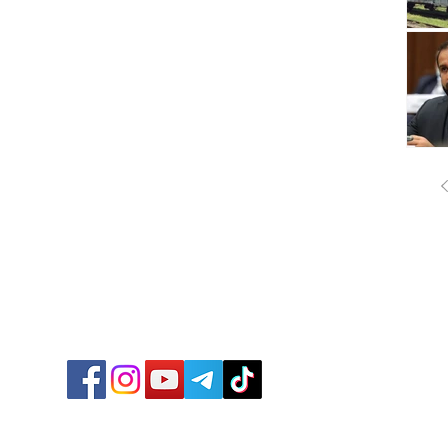
ՔԱՂԱ
ՄԻՋԱ
ՏՆՏԵ
ՍՊՈՐ