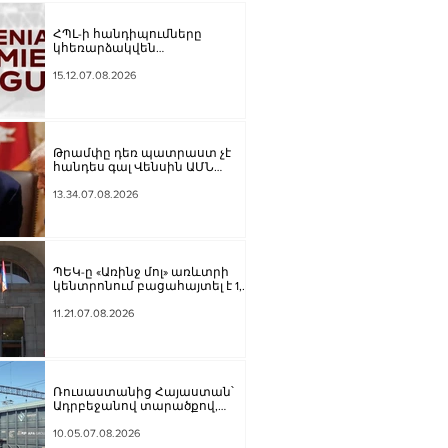
ՀՊԼ-ի հանդիպումները
կհեռարձակվեն
հեռուստաընկերությունով.
պաշտոնական
15.12.07.08.2026
Թրամփը դեռ պատրաստ չէ
հանդես գալ Վենսին ԱՄՆ
նախագահի թեկնածու
առաջադրելու օգտին
13.34.07.08.2026
ՊԵԿ-ը «Առինջ մոլ» առևտրի
կենտրոնում բացահայտել է 1,3
մլրդ դրամի թաքցված
հարկման օբյեկտ
11.21.07.08.2026
Ռուսաստանից Հայաստան՝
Ադրբեջանով տարածքով,
կուղարկվի ցորեն և
քարածուխ
10.05.07.08.2026