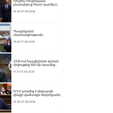
Ռուբեն Ռուբինյանն
ընտրվելուց հետո դարձել է
աշխարհի խորհրդարանների
ամենաերիտասարդ
19.43.07.08.2026
նախագահը
Պապիկյանի
մասնակցությամբ
քարոզարշավը խոչընդոտելու
դեպքի նախաքննությունն
18.44.07.08.2026
ավարտվել է. ինչ է պարզվել
ՀԷՑ-ում հաշվիչների գնման
մրցույթից 500 մլն դրամից
ավելի խնայողություն է
արձանագրվել
17.21.07.08.2026
ՌԴ-ի կողմից 5 միլիարդի
զենքի վաճառքն Ադրբեջանին
Հայաստանի համար
սպառնալի՞ք էր, թե՞
16.36.07.08.2026
սպառնալիք չէր. Ալեքսանյան