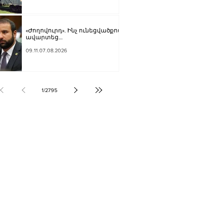
«Ժողովուրդ». Ինչ ունեցվածքով
ավարտեց
պատգամավորական
գործունեությունը Հայկ
09.11.07.08.2026
Սարգսյանը
1
/
2795
ՔԱԿԱՆՈՒԹՅՈՒՆ
ԶԳԱՅԻՆ
ՍՈՒԹՅՈՒՆ
Տ