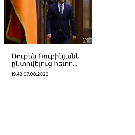
Ռուբեն Ռուբինյանն
ընտրվելուց հետո
դարձել է աշխարհի
19.43.07.08.2026
խորհրդարանների
ամենաերիտասարդ
նախագահը