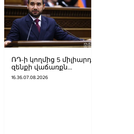
ՌԴ-ի կողմից 5 միլիարդի
զենքի վաճառքն
Ադրբեջանին
16.36.07.08.2026
Հայաստանի համար
սպառնալի՞ք էր, թե՞
սպառնալիք չէր.
Ալեքսանյան