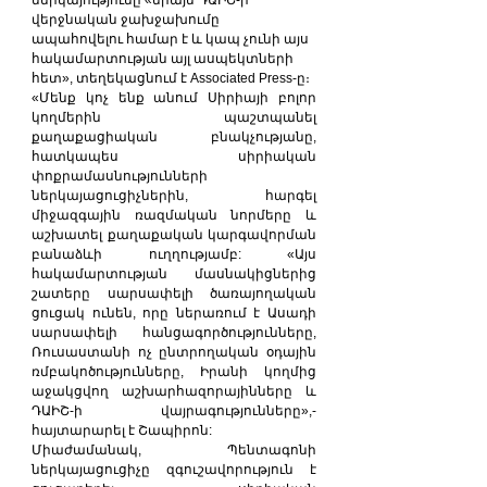
վերջնական ջախջախումը 
ապահովելու համար է և կապ չունի այս 
հակամարտության այլ ասպեկտների 
հետ», տեղեկացնում է Associated Press-ը։
«Մենք կոչ ենք անում Սիրիայի բոլոր 
կողմերին պաշտպանել 
քաղաքացիական բնակչությանը, 
հատկապես սիրիական 
փոքրամասնությունների 
ներկայացուցիչներին, հարգել 
միջազգային ռազմական նորմերը և 
աշխատել քաղաքական կարգավորման 
բանաձևի ուղղությամբ: «Այս 
հակամարտության մասնակիցներից 
շատերը սարսափելի ծառայողական 
ցուցակ ունեն, որը ներառում է Ասադի 
սարսափելի հանցագործությունները, 
Ռուսաստանի ոչ ընտրողական օդային 
ռմբակոծությունները, Իրանի կողմից 
աջակցվող աշխարհազորայինները և 
ԴԱԻՇ-ի վայրագությունները»,- 
հայտարարել է Շապիրոն:
Միաժամանակ, Պենտագոնի 
ներկայացուցիչը զգուշավորություն է 