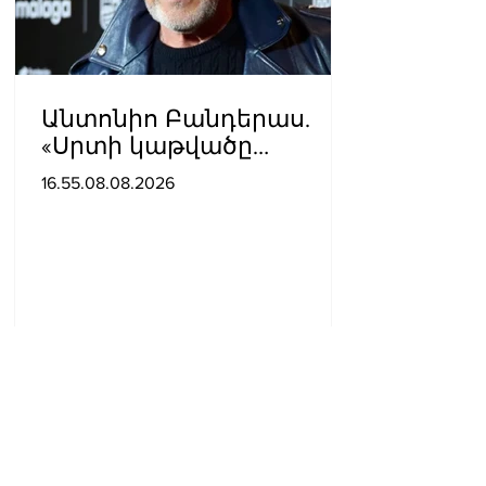
Անտոնիո Բանդերաս.
«Սրտի կաթվածը
լավագույն բանն էր, որ
16.55.08.08.2026
երբևէ պատահել է ինձ
հետ»