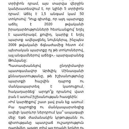
տրիլիոն դրամ, այս տարվա վերջին 
կանխատեսվում է, որ կլինի 5 տրիլիոն 
դրամ: Աճել է 1,5 անգամ կամ 50 
տոկոսով: Դուք գիտեք, որ այդ պարտքը 
աճել է 2020 թվականի 
իրադարձությունների հետևանքով՝ եղել 
է պատերազմ, քովիդ, կարիք է եղել 
պարտք ավելացնել, նույնկերպ, ինչպես 
2009 թվականի ճգնաժամից հետո ՀՀ 
պետական պարտքը ոչ թե տոկոսներով, 
այլ անգամներով աճեց»,- պարզաբանեց 
Թունյանը:
Պատասխանելով ընդդիմադիր 
պատգամավոր Արծվիկ Մինասյանի 
քննադատությանը, թե իշխանությունը 
պարտքի հաշվին դպրոց ու 
մանկապարտեզ է կառուցում, 
հակադարձեց՝ արդյո՞ք դրանով վատ 
բան է ասում իշխանության հասցեին:
«Իմ կարծիքով՝ շատ լավ բան եք ասում: 
Բա դպրոցից ու մանկապարտեզից 
ավելի կարևոր ներդրում կա՞ ապագայի 
մեջ: Եթե ժամանակին կրթությանն ու 
գիտությանը պատշաճ ուշադրություն 
դարձվեր, այսօր լրիվ այլ որակի երկիր ու 