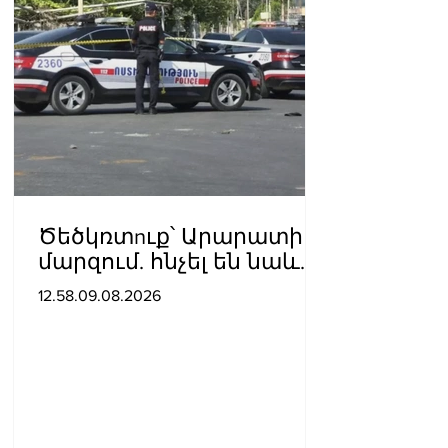
Ծեծկռտnւք՝ Արարատի
մարզում. հնչել են նաև
կրակnցներ, կան 10-ից
12.58.09.08.2026
ավելի վիրավnրներ