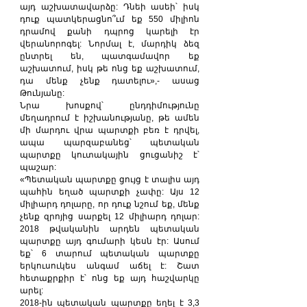
այդ աշխատավարձը: Դնեի ասեի՝ իսկ 
դուք պատկերացնո՞ւմ եք 550 միլիոն 
դրամով քանի դպրոց կարելի էր 
վերանորոգել: Նորմալ է, մարդիկ ձեզ 
ընտրել են, պատգամավոր եք 
աշխատում, իսկ թե ոնց եք աշխատում, 
դա մենք չենք դատելու»,- ասաց 
Թունյանը:
Նրա խոսքով՝ ընդդիմությունը 
մեղադրում է իշխանությանը, թե ամեն 
մի մարդու վրա պարտքի բեռ է դրվել, 
ապա պարզաբանեց՝ պետական 
պարտքը կուտակային ցուցանիշ է՝ 
պաշար:
«Պետական պարտքը ցույց է տալիս այդ 
պահին եղած պարտքի չափը: Այս 12 
միլիարդ դոլարը, որ դուք նշում եք, մենք 
չենք զրոյից սարքել 12 միլիարդ դոլար: 
2018 թվականին արդեն պետական 
պարտքը այդ գումարի կեսն էր: Ասում 
եք՝ 6 տարում պետական պարտքը 
երկուսուկես անգամ աճել է: Շատ 
հետաքրքիր է՝ ոնց եք այդ հաշվարկը 
արել:
2018-ին պետական պարտքը եղել է 3,3 