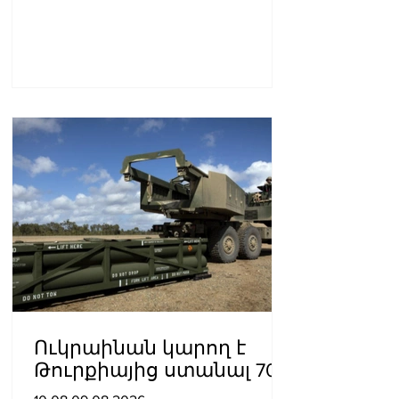
Ուկրաինան կարող է
Թուրքիայից ստանալ 70
ATACMS հրթիռներ