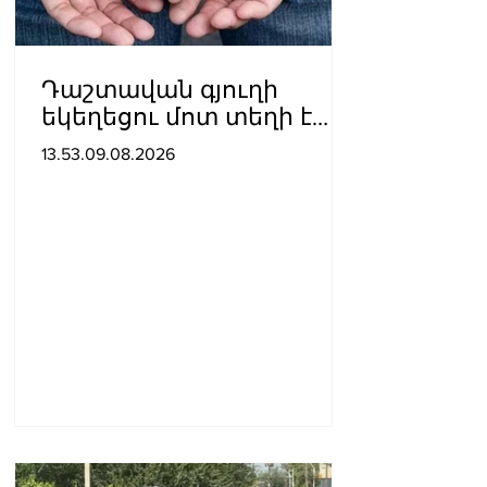
Դաշտավան գյուղի
եկեղեցու մոտ տեղի է
ունեցել ծեծկռտուք՝
13.53.09.08.2026
քարերով, մահшկներով.
ՆԳՆ պարզաբանումը