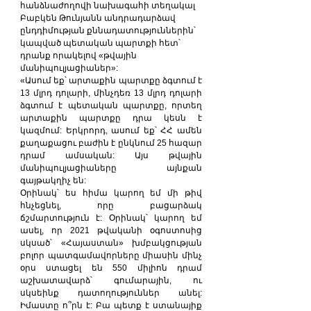
հանձնաժողովի նախագահի տեղակալ 
Բաբկեն Թունյանն անդրադարձավ 
ընդդիմության քննադատություններին՝ 
կապված պետական պարտքի հետ՝ 
դրանք որակելով «թվային 
մանիպուլյացիաներ»:
«Ասում եք՝ արտաքին պարտքը ձգտում է 
13 մլրդ դոլարի, մինչդեռ 13 մլրդ դոլարի 
ձգտում է պետական պարտքը, որտեղ 
արտաքին պարտքը դրա կեսն է 
կազմում: Երկրորդ, ասում եք՝ ՀՀ ամեն 
քաղաքացու բաժին է ընկնում 25 հազար 
դրամ ամսական: Այս թվային 
մանիպուլյացիաները այնքան 
գայթակղիչ են:
Օրինակ՝ ես հիմա կարող եմ մի թիվ 
հնչեցնել, որը բացարձակ 
ճշմարտություն է: Օրինակ՝ կարող եմ 
ասել, որ 2021 թվականի օգոստոսից 
սկսած՝ «Հայաստան» խմբակցության 
բոլոր պատգամավորները միասին մինչ 
օրս ստացել են 550 միլիոն դրամ 
աշխատավարձ՝ գումարային, ու 
սկսեինք դատողություններ անել: 
Իմաստը ո՞րն է: Բա պետք է ստանայիք 