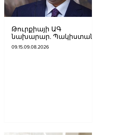
Թուրքիայի ԱԳ
նախարար. Պակիստանի
և Սաուդյան Արաբիայի
09.15.09.08.2026
հետ պաշտպանական
պակտը նման է ՆԱՏՕ 5-
րդ հոդվածին