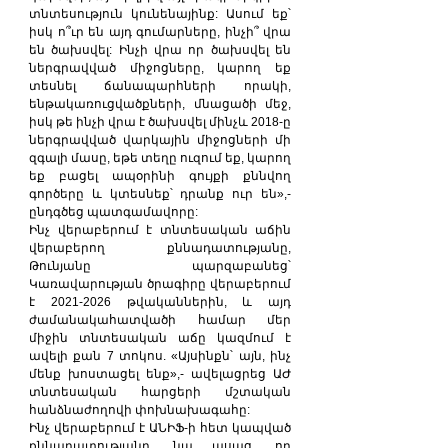
տնտեսություն կունենայինք: Ասում եք՝ 
իսկ ո՞ւր են այդ գումարները, ինչի՞ վրա 
են ծախսվել: Ինչի վրա որ ծախսվել են 
ներգրավված միջոցները, կարող եք 
տեսնել ճանապարհների որակի, 
ենթակառուցվածքների, մնացածի մեջ, 
իսկ թե ինչի վրա է ծախսվել մինչև 2018-ը 
ներգրավված վարկային միջոցների մի 
զգալի մասը, եթե տեղը ուզում եք, կարող 
եք բացել ապօրինի գույքի քննվող 
գործերը և կտեսնեք՝ դրանք ուր են»,- 
ընդգծեց պատգամավորը:
Ինչ վերաբերում է տնտեսական աճին 
վերաբերող քննադատությանը, 
Թունյանը պարզաբանեց՝ 
Կառավարության ծրագիրը վերաբերում 
է 2021-2026 թվականներին, և այդ 
ժամանակահատվածի համար մեր 
միջին տնտեսական աճը կազմում է 
ավելի քան 7 տոկոս. «Այսինքն՝ այն, ինչ 
մենք խոստացել ենք»,- ավելացրեց ԱԺ 
տնտեսական հարցերի մշտական 
հանձնաժողովի փոխնախագահը:
Ինչ վերաբերում է ԱՆԻՖ-ի հետ կապված 
քննադատությանը, նա ասաց, որ 