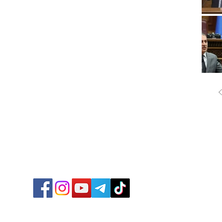
ՔԱՂԱ
ՄԻՋԱ
ՏՆՏԵ
ՍՊՈՐ