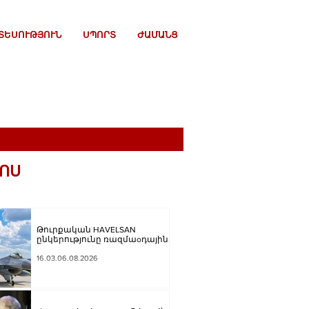
ՏԵՍՈՒԹՅՈՒՆ
ՍՊՈՐՏ
ԺԱՄԱՆՑ
ՈՍ
Թուրքական HAVELSAN
ընկերությունը ռազմաoդային
գործողությունների
կառավարման համակարգ է
16.03.06.08.2026
փոխանցել Ադրբեջանին