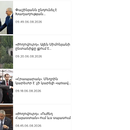
Փաշինյանն ընդունել է
Խաղաղության
առաքելությունների հարցերով
ԱՄՆ հատուկ բանագնացի
09.49.06.08.2026
ավագ խորհրդական Արյե
Լայթսթոունին և
Կոնստանտին Սոկոլովին
«Ժողովուրդ». Ալեն Սիմոնյանի
ընտանիքը լքում է
կառավարական ամառանոցը
09.20.06.08.2026
«Հրապարակ». Մեղրին
կարեւոր է` չի կարելի «պռավալ
տալ. Կենաց մահու կռիվ ենք
տալու»
09.18.06.08.2026
«Ժողովուրդ». «Ուժեղ
Հայաստան»-ում ևս սպասում
են Էդգար Ղազարյանի
«ներողությանը»
08.45.06.08.2026