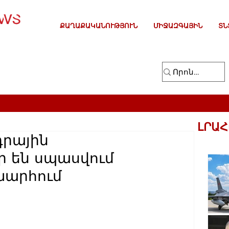
ՔԱՂԱՔԱԿԱՆՈՒԹՅՈՒՆ
ՄԻՋԱԶԳԱՅԻՆ
ՏՆ
ԼՐԱՀ
դրային
ր են սպասվում
արհում