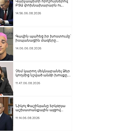
Վարչապետի որոշումներով՝
ԲՏԱ փոխնախարարն ու
Քաղշինկոմիտեի
փոխնախագահն ազատվել են
14.56.06.08.2026
պաշտոններից
Գավին պահեց իր խոստումը՝
իսպանացին մազերը
վարդագույն ներկեց
14.06.06.08.2026
Չեմ կարող մեկնաբանել Ձեր
կողմից նշված անձի խոսքը,
բայց մենք ասել ենք, որ ուզում
ենք ունենալ նոր
11.47.06.08.2026
Սահմանադրություն. Գալյանը՝
Հաջիևի հայտարարության
մասին
Նիկոլ Փաշինյանը երկօրյա
աշխատանքային այցով
մեկնել է Ղրղզստանի
Հանրապետություն
11.14.06.08.2026