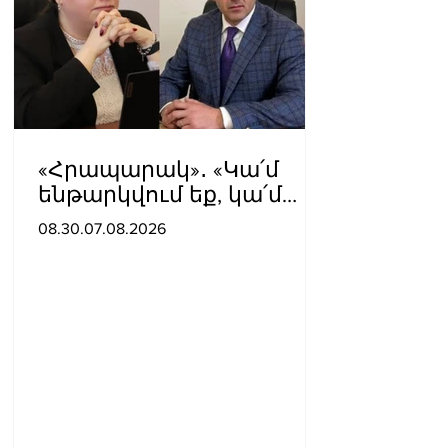
«Հրապարակ»․ «Կա՛մ
ենթարկվում եք, կա՛մ
ազատվում եք». Ամեն
08.30.07.08.2026
մեկն իր համակարգում
«ցար ի բոգ է» իրեն զգում