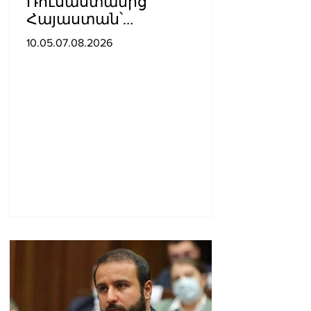
Ռուսաստանից
Հայաստան՝
Ադրբեջանով
10.05.07.08.2026
տարածքով, կուղարկվի
ցորեն և քարածուխ