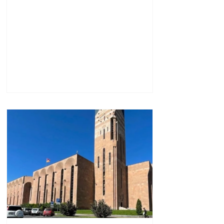
աջակցության, ինչպես
նաև կառուցողական
երկխոսության համար