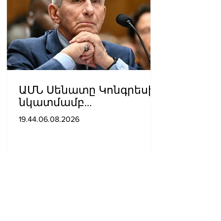
ԱՄՆ Սենատը Կոնգրեսի
նկատմամբ
անհարգալից
19.44.06.08.2026
վերաբերմունքի համար
Ֆաուչիին մեղավոր է
ճանաչել