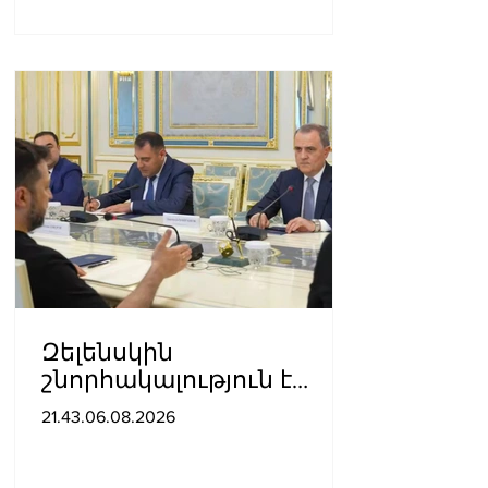
Զելենսկին
շնորհակալություն է
հայտնել Բայրամովին՝
21.43.06.08.2026
Ադրբեջանի էներգետիկ
և հումանիտար