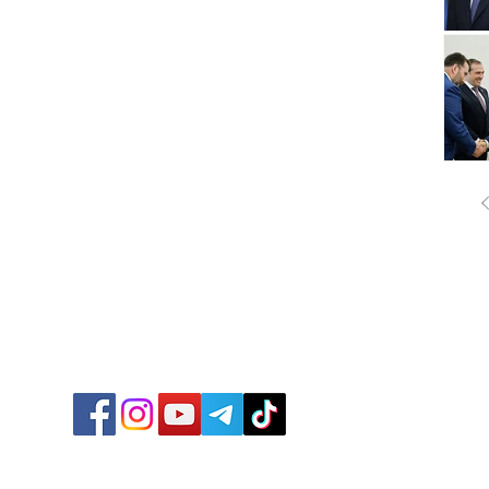
ՔԱՂԱ
ՄԻՋԱ
ՏՆՏԵ
ՍՊՈՐ