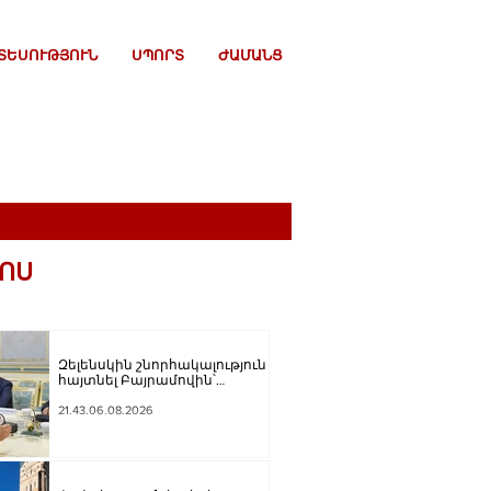
ՏԵՍՈՒԹՅՈՒՆ
ՍՊՈՐՏ
ԺԱՄԱՆՑ
ՈՍ
Զելենսկին շնորհակալություն է
հայտնել Բայրամովին՝
Ադրբեջանի էներգետիկ և
հումանիտար աջակցության,
21.43.06.08.2026
ինչպես նաև կառուցողական
երկխոսության համար