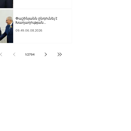
Փաշինյանն ընդունել է
Խաղաղության
առաքելությունների հարցերով
ԱՄՆ հատուկ բանագնացի
09.49.06.08.2026
ավագ խորհրդական Արյե
Լայթսթոունին և
Կոնստանտին Սոկոլովին
1
/
2794
ՔԱԿԱՆՈՒԹՅՈՒՆ
ԶԳԱՅԻՆ
ՍՈՒԹՅՈՒՆ
Տ