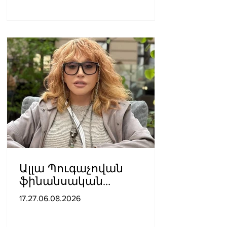
Ալլա Պուգաչովան
ֆինանսական
խնդիրների պատճառով
17.27.06.08.2026
մտածում է բեմ
վերադառնալու մասին