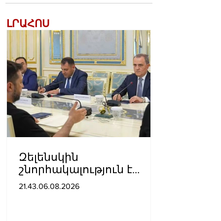
ԼՐԱՀՈՍ
Զելենսկին
շնորհակալություն է
հայտնել Բայրամովին՝
21.43.06.08.2026
Ադրբեջանի էներգետիկ
և հումանիտար
աջակցության, ինչպես