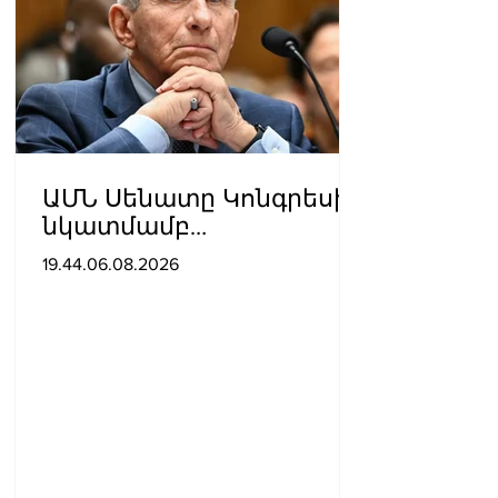
ԱՄՆ Սենատը Կոնգրեսի
նկատմամբ
անհարգալից
19.44.06.08.2026
վերաբերմունքի համար
Ֆաուչիին մեղավոր է
ճանաչել