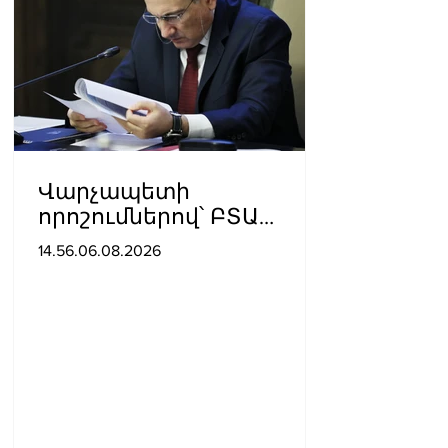
Վարչապետի
որոշումներով՝ ԲՏԱ
փոխնախարարն ու
14.56.06.08.2026
Քաղշինկոմիտեի
փոխնախագահն
ազատվել են
պաշտոններից