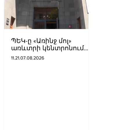
ՊԵԿ-ը «Առինջ մոլ»
առևտրի կենտրոնում
բացահայտել է 1,3 մլրդ
11.21.07.08.2026
դրամի թաքցված
հարկման օբյեկտ