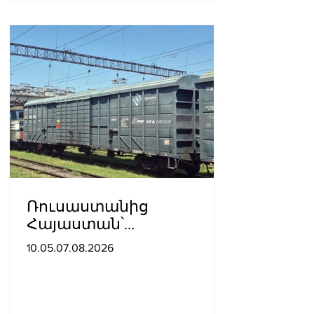
Ռուսաստանից
Հայաստան՝
Ադրբեջանով
10.05.07.08.2026
տարածքով, կուղարկվի
ցորեն և քարածուխ