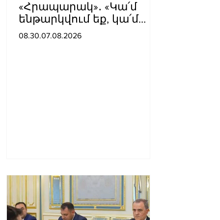
«Հրապարակ»․ «Կա՛մ
ենթարկվում եք, կա՛մ
ազատվում եք». Ամեն
08.30.07.08.2026
մեկն իր համակարգում
«ցար ի բոգ է» իրեն զգում