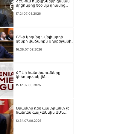
ՀԷՑ-ում հաշվիչների գնման
մրցույթից 500 մլն դրամից
ավելի խնայողություն է
արձանագրվել
17.21.07.08.2026
ՌԴ-ի կողմից 5 միլիարդի
զենքի վաճառքն Ադրբեջանին
Հայաստանի համար
սպառնալի՞ք էր, թե՞
16.36.07.08.2026
սպառնալիք չէր. Ալեքսանյան
ՀՊԼ-ի հանդիպումները
կհեռարձակվեն
հեռուստաընկերությունով.
պաշտոնական
15.12.07.08.2026
Թրամփը դեռ պատրաստ չէ
հանդես գալ Վենսին ԱՄՆ
նախագահի թեկնածու
առաջադրելու օգտին
13.34.07.08.2026