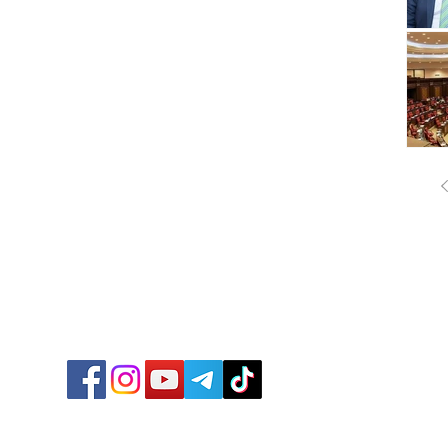
ՔԱՂԱ
ՄԻՋԱ
ՏՆՏԵ
ՍՊՈՐ