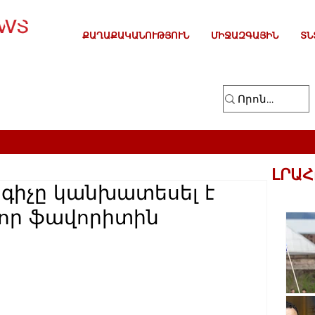
ՔԱՂԱՔԱԿԱՆՈՒԹՅՈՒՆ
ՄԻՋԱԶԳԱՅԻՆ
ՏՆ
ԼՐԱՀ
գիչը կանխատեսել է
վոր ֆավորիտին