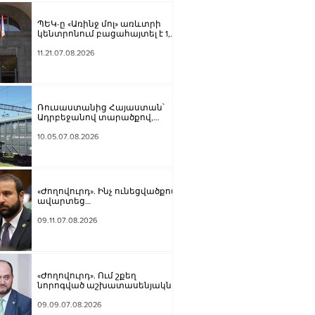
ՊԵԿ-ը «Առինջ մոլ» առևտրի
կենտրոնում բացահայտել է 1,3
մլրդ դրամի թաքցված
հարկման օբյեկտ
11.21.07.08.2026
Ռուսաստանից Հայաստան՝
Ադրբեջանով տարածքով,
կուղարկվի ցորեն և
քարածուխ
10.05.07.08.2026
«Ժողովուրդ». Ինչ ունեցվածքով
ավարտեց
պատգամավորական
գործունեությունը Հայկ
09.11.07.08.2026
Սարգսյանը
«Ժողովուրդ». Ում շքեղ
նորոգված աշխատասենյակն է
տրամադրվել Արայիկ
Հարությունյանին
09.09.07.08.2026