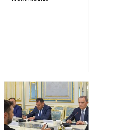
մեկն իր համակարգում
«ցար ի բոգ է» իրեն զգում