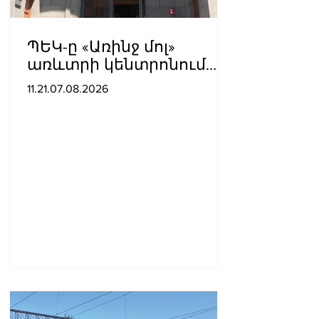
ՊԵԿ-ը «Առինջ մոլ»
առևտրի կենտրոնում
բացահայտել է 1,3 մլրդ
11.21.07.08.2026
դրամի թաքցված
հարկման օբյեկտ