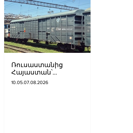
Ռուսաստանից
Հայաստան՝
Ադրբեջանով
10.05.07.08.2026
տարածքով, կուղարկվի
ցորեն և քարածուխ