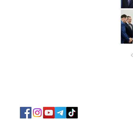
ՔԱՂԱ
ՄԻՋԱ
ՏՆՏԵ
ՍՊՈՐ