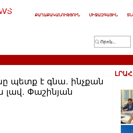
ՔԱՂԱՔԱԿԱՆՈՒԹՅՈՒՆ
ՄԻՋԱԶԳԱՅԻՆ
ՏՆ
ԼՐԱՀ
ը պետք է գնա․ ինչքան
ն լավ․ Փաշինյան