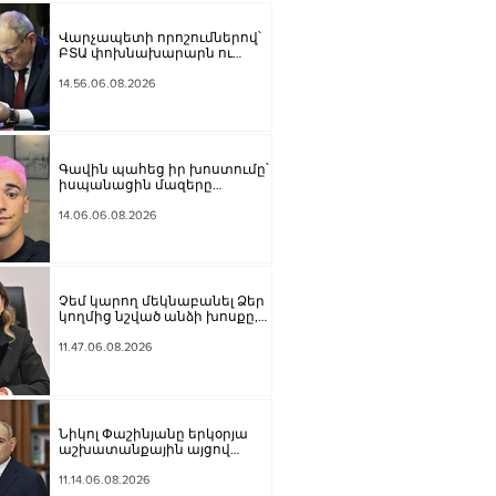
Վարչապետի որոշումներով՝
ԲՏԱ փոխնախարարն ու
Քաղշինկոմիտեի
փոխնախագահն ազատվել են
14.56.06.08.2026
պաշտոններից
Գավին պահեց իր խոստումը՝
իսպանացին մազերը
վարդագույն ներկեց
14.06.06.08.2026
Չեմ կարող մեկնաբանել Ձեր
կողմից նշված անձի խոսքը,
բայց մենք ասել ենք, որ ուզում
ենք ունենալ նոր
11.47.06.08.2026
Սահմանադրություն. Գալյանը՝
Հաջիևի հայտարարության
մասին
Նիկոլ Փաշինյանը երկօրյա
աշխատանքային այցով
մեկնել է Ղրղզստանի
Հանրապետություն
11.14.06.08.2026