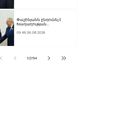
Փաշինյանն ընդունել է
Խաղաղության
առաքելությունների հարցերով
ԱՄՆ հատուկ բանագնացի
09.49.06.08.2026
ավագ խորհրդական Արյե
Լայթսթոունին և
Կոնստանտին Սոկոլովին
1
/
2794
ՔԱԿԱՆՈՒԹՅՈՒՆ
ԶԳԱՅԻՆ
ՍՈՒԹՅՈՒՆ
Տ