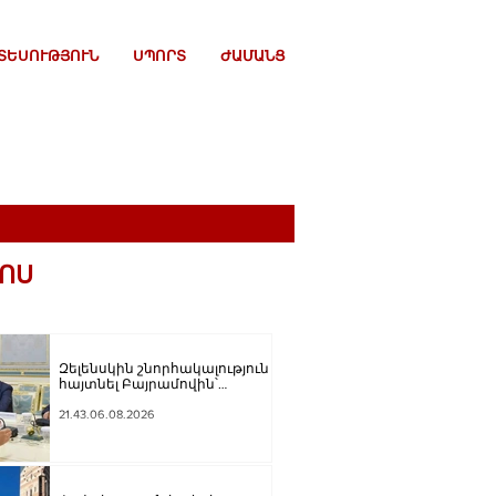
ՏԵՍՈՒԹՅՈՒՆ
ՍՊՈՐՏ
ԺԱՄԱՆՑ
ՈՍ
Զելենսկին շնորհակալություն է
հայտնել Բայրամովին՝
Ադրբեջանի էներգետիկ և
հումանիտար աջակցության,
21.43.06.08.2026
ինչպես նաև կառուցողական
երկխոսության համար