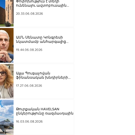
Փոփոխություն է տեղի
ունենալու ավտոբուսային
երթուղիներում․ Երևանի
քաղաքապետարան
20.33.06.08.2026
ԱՄՆ Սենատը Կոնգրեսի
նկատմամբ անհարգալից
վերաբերմունքի համար
Ֆաուչիին մեղավոր է ճանաչել
19.44.06.08.2026
Ալլա Պուգաչովան
ֆինանսական խնդիրների
պատճառով մտածում է բեմ
վերադառնալու մասին
17.27.06.08.2026
Թուրքական HAVELSAN
ընկերությունը ռազմաoդային
գործողությունների
կառավարման համակարգ է
16.03.06.08.2026
փոխանցել Ադրբեջանին