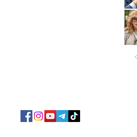
ՔԱՂԱ
ՄԻՋԱ
ՏՆՏԵ
ՍՊՈՐ