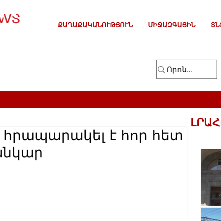
ՔԱՂԱՔԱԿԱՆՈՒԹՅՈՒՆ
ՄԻՋԱԶԳԱՅԻՆ
ՏՆ
ԼՐԱՀ
 հրապարակել է հոր հետ
անկար