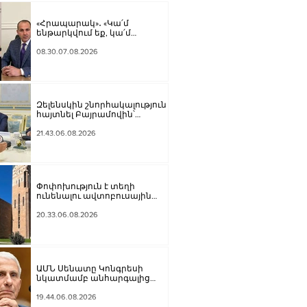
«Հրապարակ»․ «Կա՛մ
ենթարկվում եք, կա՛մ
ազատվում եք». Ամեն մեկն իր
համակարգում «ցար ի բոգ է»
08.30.07.08.2026
իրեն զգում
Զելենսկին շնորհակալություն է
հայտնել Բայրամովին՝
Ադրբեջանի էներգետիկ և
հումանիտար աջակցության,
21.43.06.08.2026
ինչպես նաև կառուցողական
երկխոսության համար
Փոփոխություն է տեղի
ունենալու ավտոբուսային
երթուղիներում․ Երևանի
քաղաքապետարան
20.33.06.08.2026
ԱՄՆ Սենատը Կոնգրեսի
նկատմամբ անհարգալից
վերաբերմունքի համար
Ֆաուչիին մեղավոր է ճանաչել
19.44.06.08.2026