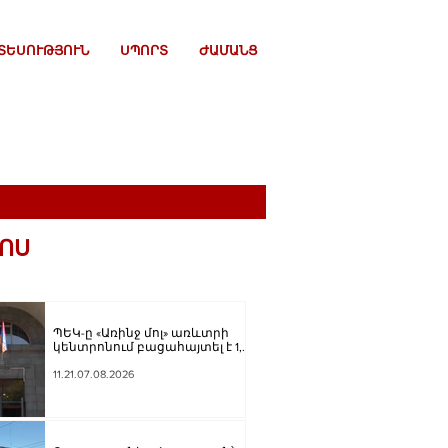
ՏԵՍՈՒԹՅՈՒՆ
ՍՊՈՐՏ
ԺԱՄԱՆՑ
ՈՍ
ՊԵԿ-ը «Առինջ մոլ» առևտրի
կենտրոնում բացահայտել է 1,3
մլրդ դրամի թաքցված
հարկման օբյեկտ
11.21.07.08.2026