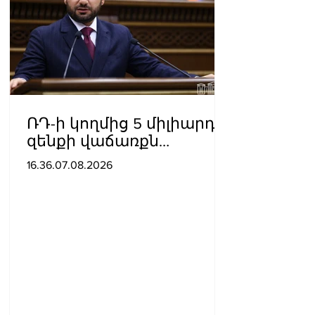
ՌԴ-ի կողմից 5 միլիարդի
զենքի վաճառքն
Ադրբեջանին
16.36.07.08.2026
Հայաստանի համար
սպառնալի՞ք էր, թե՞
սպառնալիք չէր.
Ալեքսանյան