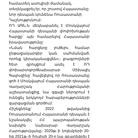
համատեղ ասուլիսի ժամանակ, 
տեղեկացրել էր, որ շուտով Հայաստանը 
նոր դեսպան կունենա Ռուսաստանի 
Դաշնությունում։
ՌԴ ԱԳՆ-ն մեկնաբանել է Մոսկվայում 
Հայաստանի դեսպանի փոփոխության 
հարցը՝ այն համարելով Հայաստանի 
իրավասությունը:
«Նման հարցերը լուծելու համար 
ընթացակարգեր կան սահմանված, 
որոնք կիրականացվեն»,- լրագրողների 
հետ զրույցում ասել է ՌԴ 
փոխարտգործնախարար Միխայիլ 
Գալուզինը՝ հավելելով, որ Ռուսաստանը 
գոհ է Մոսկվայում Հայաստանի դեսպան 
Վաղարշակ Հարությունյանի 
աշխատանքից, նա զգալի ներդրում է 
ունեցել երկկողմ հարաբերությունների 
զարգացման գործում:
Հիշեցնենք՝ 2022 թվականից 
Ռուսաստանում Հայաստանի դեսպան է 
նշանակվել ՀՀ պաշտպանության 
նախկին նախարար Վաղարշակ 
Հարությունյանը։ 2020թ.-ի նոյեմբերի 20-
ից 2021թ.-ի հուլիսի 20-ը նա զբաղեցրել է 