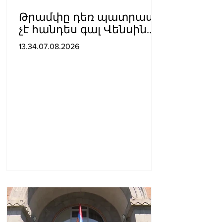
Թրամփը դեռ պատրաստ
չէ հանդես գալ Վենսին
ԱՄՆ նախագահի
13.34.07.08.2026
թեկնածու առաջադրելու
օգտին