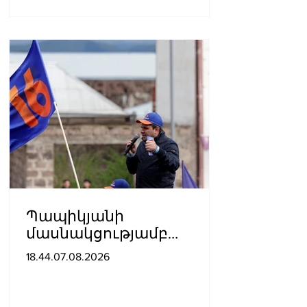
Պապիկյանի
մասնակցությամբ
քարոզարշավը
18.44.07.08.2026
խոչընդոտելու դեպքի
նախաքննությունն
ավարտվել է. ինչ է