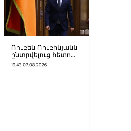
Ռուբեն Ռուբինյանն
ընտրվելուց հետո
դարձել է աշխարհի
19.43.07.08.2026
խորհրդարանների
ամենաերիտասարդ
նախագահը