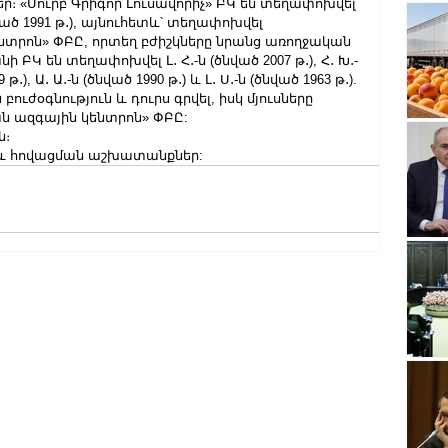
ր։ «Սուրբ Գրիգոր Լուսավորիչ» ԲԿ են տեղափոխվել 
ծնված 1991 թ․), այնուհետև՝ տեղափոխվել 
նտրոն» ՓԲԸ, որտեղ բժիշկները նրանց առողջական 
ԲԿ են տեղափոխվել Լ․ Հ․-ն (ծնված 2007 թ․), Հ․ Խ․-
 թ․), Ա․ Ա․-ն (ծնված 1990 թ․) և Լ․ Ս․-ն (ծնված 1963 թ․). 
ւժօգնություն և դուրս գրվել, իսկ մյուսները 
ն ազգային կենտրոն» ՓԲԸ:
ն։
 և հովացման աշխատանքներ: