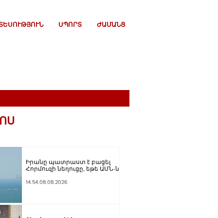
ՏԵՍՈՒԹՅՈՒՆ
ՍՊՈՐՏ
ԺԱՄԱՆՑ
ՈՍ
Իրանը պատրաստ է բացել
Հորմուզի նեղուցը, եթե ԱՄՆ-ն
ընդունի հանրապետության
պայմանները. ԻՀՊԿ
14.54.08.08.2026
ներկայացուցիչ