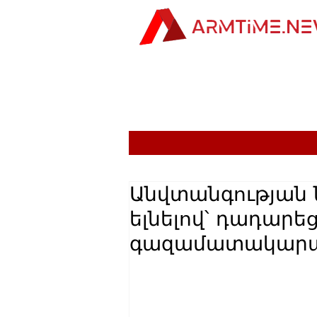
Անվտանգության
ելնելով՝ դադարե
գազամատակարա