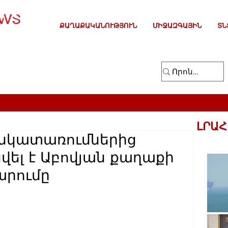
ՔԱՂԱՔԱԿԱՆՈՒԹՅՈՒՆ
ՄԻՋԱԶԳԱՅԻՆ
ՏՆ
ԼՐԱՀ
 նկատառումներից
ցվել է Աբովյան քաղաքի
րումը