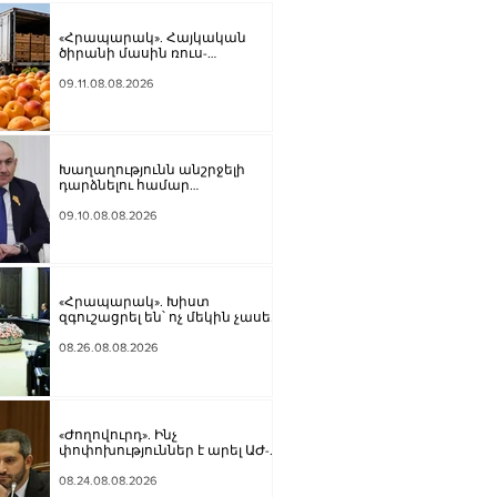
«Հրապարակ». Հայկական
ծիրանի մասին ռուս-
ադրբեջանական սահմանին
մատնել են «հայկական
09.11.08.08.2026
թերթերը»
Խաղաղությունն անշրջելի
դարձնելու համար
անհրաժեշտություն է
«Լեռնային Ղարաբաղի հայերի
09.10.08.08.2026
վերադարձի» իրավունքի
մասին խոսույթը
չշարունակելը. Փաշինյան
«Հրապարակ». Խիստ
զգուշացրել են՝ ոչ մեկին չասել
պարգեւավճարի չափը,
սպառնացել ազատել
08.26.08.08.2026
«Ժողովուրդ». Ինչ
փոփոխություններ է արել ԱԺ-
ում Ռուբեն Ռուբինյանը
08.24.08.08.2026