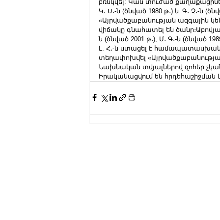
բռնկվել: Կան տուժած քաղաքացինե
Կ․ Ս․-ն (ծնված 1980 թ․) և Գ․ Չ․-ն (
«Այրվածքաբանության ազգային կե
վիճակը գնահատել են ծանր։Աբովյանի 
ն (ծնված 2001 թ․), Մ․ Գ․-ն (ծնված 1989
Լ. Հ․-ն ստացել է համապատասխան բո
տեղափոխվել «Այրվածքաբանությա
Նախնական տվյալներով զոհեր չկա
Իրականացվում են հրդեհաշիջման