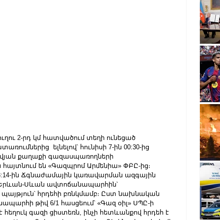
ւղու 2-րդ կմ հատվածում տեղի ունեցած 
ւմներից  ելնելով՝ հունիսի 7-ին 00:30-ից 
ովյան քաղաքի գազասպառողների 
հայտնում են «Գազպրոմ Արմենիա» ՓԲԸ-ից։ 
ը 23:14-ին Ճգնաժամային կառավարման ազգային 
ր Երևան-Սևան ավտոճանապարհին՝ 
լ պայթյուն՝ հրդեհի բռնկմամբ։ Ըստ նախնական 
պարհի թիվ 6/1 հասցեում՝ «Գազ օիլ» ՍՊԸ-ի 
հեղուկ գազի ցիստեռն, ինչի հետևանքով հրդեհ է 