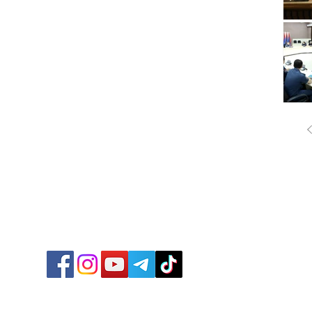
ՔԱՂԱ
ՄԻՋԱ
ՏՆՏԵ
ՍՊՈՐ