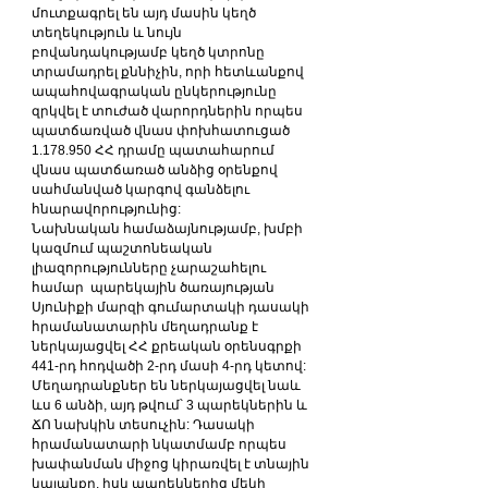
մուտքագրել են այդ մասին կեղծ 
տեղեկություն և նույն 
բովանդակությամբ կեղծ կտրոնը 
տրամադրել քննիչին, որի հետևանքով 
ապահովագրական ընկերությունը 
զրկվել է տուժած վարորդներին որպես 
պատճառված վնաս փոխհատուցած 
1.178.950 ՀՀ դրամը պատահարում 
վնաս պատճառած անձից օրենքով 
սահմանված կարգով գանձելու 
հնարավորությունից:
Նախնական համաձայնությամբ, խմբի 
կազմում պաշտոնեական 
լիազորությունները չարաշահելու 
համար  պարեկային ծառայության 
Սյունիքի մարզի գումարտակի դասակի 
հրամանատարին մեղադրանք է 
ներկայացվել ՀՀ քրեական օրենսգրքի 
441-րդ հոդվածի 2-րդ մասի 4-րդ կետով: 
Մեղադրանքներ են ներկայացվել նաև 
ևս 6 անձի, այդ թվում՝ 3 պարեկներին և 
ՃՈ նախկին տեսուչին: Դասակի 
հրամանատարի նկատմամբ որպես 
խափանման միջոց կիրառվել է տնային 
կալանքը, իսկ պարեկներից մեկի 