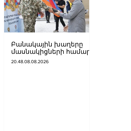
Բանակային խաղերը
մասնակիցների համար
ստեղծում են
20.48.08.08.2026
ինքնադրսևորման նոր
հարթակներ և
հնարավորություններ.
Փաշինյանը ներկա է
գտնվել խաղերի
փակման հանդիսավոր
արարողությանը