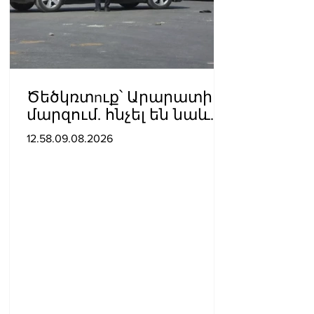
Ծեծկռտnւք՝ Արարատի
մարզում. հնչել են նաև
կրակnցներ, կան 10-ից
12.58.09.08.2026
ավելի վիրավnրներ