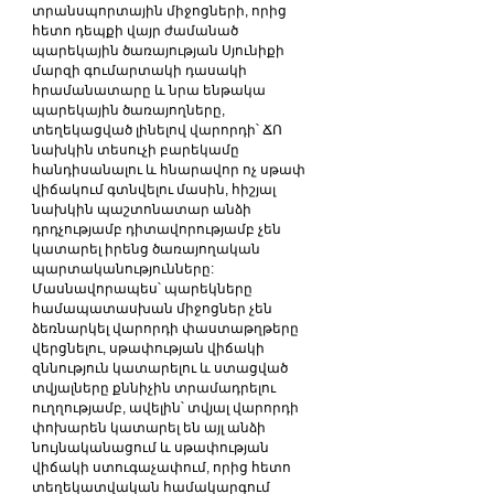
տրանսպորտային միջոցների, որից 
հետո դեպքի վայր ժամանած 
պարեկային ծառայության Սյունիքի 
մարզի գումարտակի դասակի 
հրամանատարը և նրա ենթակա 
պարեկային ծառայողները, 
տեղեկացված լինելով վարորդի՝ ՃՈ 
նախկին տեսուչի բարեկամը 
հանդիսանալու և հնարավոր ոչ սթափ 
վիճակում գտնվելու մասին, հիշյալ 
նախկին պաշտոնատար անձի 
դրդչությամբ դիտավորությամբ չեն 
կատարել իրենց ծառայողական 
պարտականությունները: 
Մասնավորապես՝ պարեկները 
համապատասխան միջոցներ չեն 
ձեռնարկել վարորդի փաստաթղթերը 
վերցնելու, սթափության վիճակի 
զննություն կատարելու և ստացված 
տվյալները քննիչին տրամադրելու 
ուղղությամբ, ավելին՝ տվյալ վարորդի 
փոխարեն կատարել են այլ անձի 
նույնականացում և սթափության 
վիճակի ստուգաչափում, որից հետո 
տեղեկատվական համակարգում 