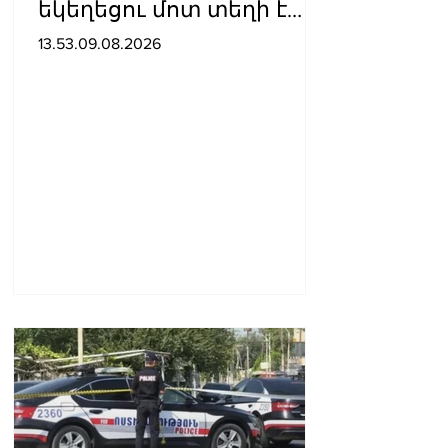
եկեղեցու մոտ տեղի է
ունեցել ծեծկռտուք՝
13.53.09.08.2026
քարերով, մահшկներով.
ՆԳՆ պարզաբանումը