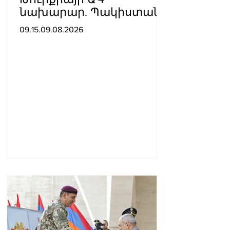
նախարար. Պակիստանի
և Սաուդյան Արաբիայի
09.15.09.08.2026
հետ պաշտպանական
պակտը նման է ՆԱՏՕ 5-
րդ հոդվածին