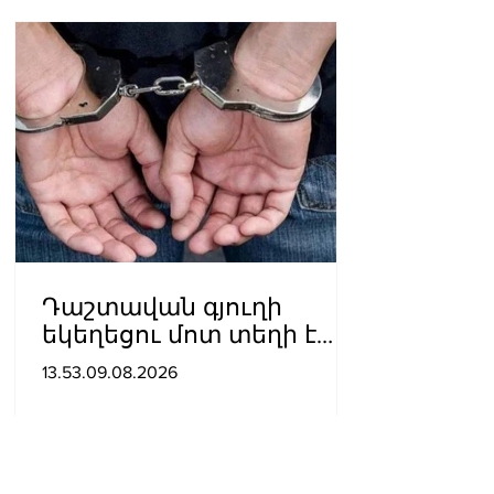
Դաշտավան գյուղի
եկեղեցու մոտ տեղի է
ունեցել ծեծկռտուք՝
13.53.09.08.2026
քարերով, մահшկներով.
ՆԳՆ պարզաբանումը