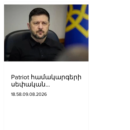
Patriot համակարգերի
սեփական
արտադրությունը
18.58.09.08.2026
ստեղծելը կպահանջի
շատ ժամանակ․
Զելենսկի