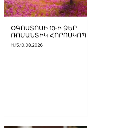
ՕԳՈՍՏՈՍԻ 10-Ի ՁԵՐ
ՌՈՄԱՆՏԻԿ ՀՈՐՈՍԿՈՊԸ
11.15.10.08.2026