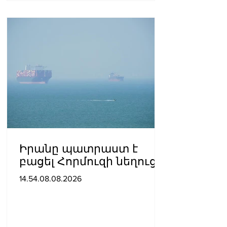
Իրանը պատրաստ է
բացել Հորմուզի նեղուցը,
եթե ԱՄՆ-ն ընդունի
14.54.08.08.2026
հանրապետության
պայմանները. ԻՀՊԿ
ներկայացուցիչ