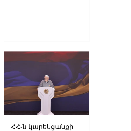
գտնվել խաղերի
փակման հանդիսավոր
արարողությանը
ՀՀ-ն կարեկցանքի