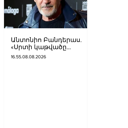
Անտոնիո Բանդերաս.
«Սրտի կաթվածը
լավագույն բանն էր, որ
16.55.08.08.2026
երբևէ պատահել է ինձ
հետ»