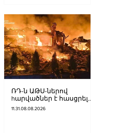
ՌԴ-ն ԱԹՍ-ներով
hարվածներ է հասցրել
Կիևին․ կան զnhեր
11.31.08.08.2026