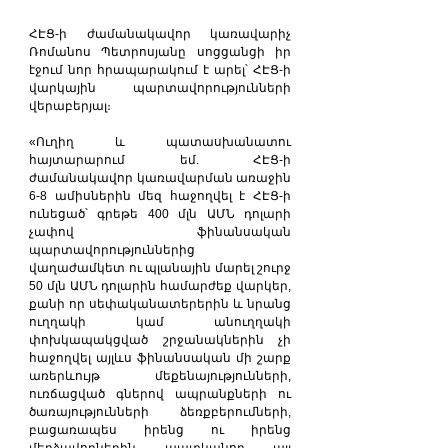
ՀԷՑ-ի ժամանակավոր կառավարիչ 
Ռոմանոս Պետրոսյանը սոցցանցի իր 
էջում նոր հրապարակում է արել՝ ՀԷՑ-ի 
վարկային պարտավորությունների 
վերաբերյալ։
«Ուղիղ և պատասխանատու 
հայտարարում եմ. ՀԷՑ-ի 
ժամանակավոր կառավարման առաջին 
6-8 ամիսներին մեզ հաջողվել է ՀԷՑ-ի 
ունեցած՝ գրեթե 400 մլն ԱՄՆ դոլարի 
չափով ֆինանսական 
պարտավորություններից 
վաղաժամկետ ու պլանային մարել շուրջ 
50 մլն ԱՄՆ դոլարին համարժեք վարկեր, 
քանի որ սեփականատերերին և նրանց 
ուղղակի կամ անուղղակի 
փոխկապակցված շրջանակներին չի 
հաջողվել այլևս ֆինանսական մի շարք 
առերևույթ մեքենայությունների, 
ուռճացված գներով ապրանքների ու 
ծառայությունների ձեռքբերումների, 
բացառապես իրենց ու իրենց 
մերձավորներին պատկանող այլ 