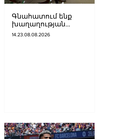
Գնահատում ենք
խաղաղության
ուղղությամբ
14.23.08.08.2026
պատմական քայլ
կատարելիս
ցուցաբերված
քաղաքական
առաջնորդությունը. ՀՀ–
ում Մեծ Բրիտանիայի
դեսպանատուն