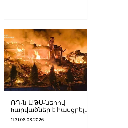
ՌԴ-ն ԱԹՍ-ներով
hարվածներ է հասցրել
Կիևին․ կան զnhեր
11.31.08.08.2026