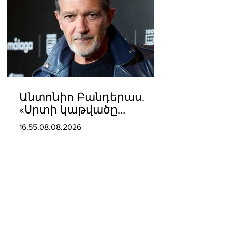
Անտոնիո Բանդերաս.
«Սրտի կաթվածը
լավագույն բանն էր, որ
16.55.08.08.2026
երբևէ պատահել է ինձ
հետ»