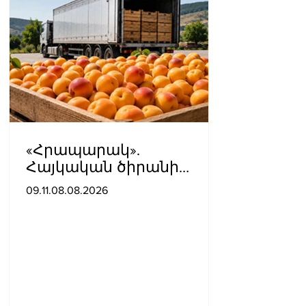
«Հրապարակ».
Հայկական ծիրանի
մասին ռուս-
09.11.08.08.2026
ադրբեջանական
սահմանին մատնել են
«հայկական թերթերը»