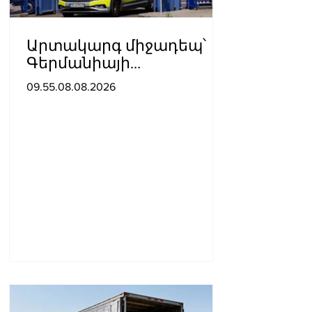
Արտակարգ միջադեպ՝
Գերմանիայի
օդանավակայանում․
09.55.08.08.2026
ու՞մ է մեղադրում ԱՄՆ-ն