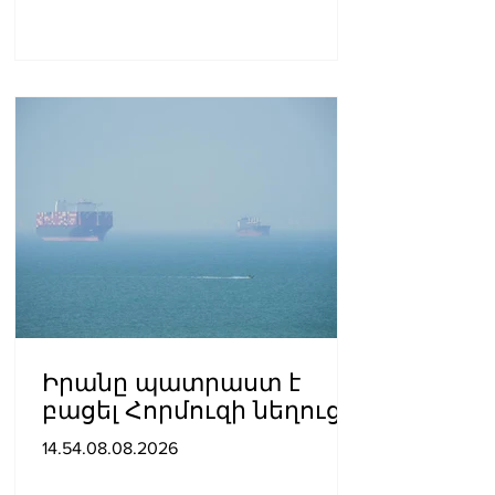
Իրանը պատրաստ է
բացել Հորմուզի նեղուցը,
եթե ԱՄՆ-ն ընդունի
14.54.08.08.2026
հանրապետության
պայմանները. ԻՀՊԿ