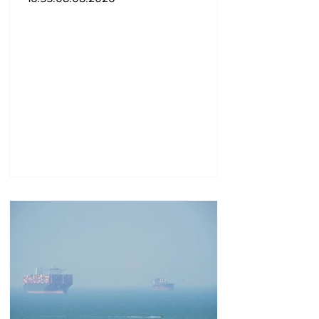
երբևէ պատահել է ինձ
հետ»