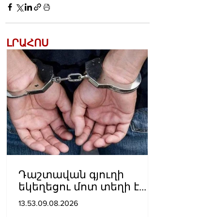
ԼՐԱՀՈՍ
Դաշտավան գյուղի
եկեղեցու մոտ տեղի է
ունեցել ծեծկռտուք՝
13.53.09.08.2026
քարերով, մահшկներով.