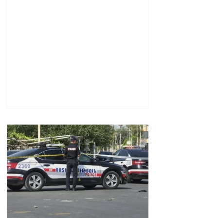
ՆԳՆ պարզաբանումը