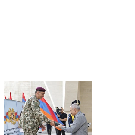
հետ պաշտպանական
պակտը նման է ՆԱՏՕ 5-
րդ հոդվածին