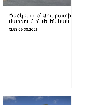
Ծեծկռտnւք՝ Արարատի
մարզում. հնչել են նաև
կրակnցներ, կան 10-ից
12.58.09.08.2026
ավելի վիրավnրներ