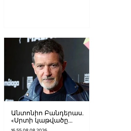
Անտոնիո Բանդերաս.
«Սրտի կաթվածը
լավագույն բանն էր, որ
16.55.08.08.2026