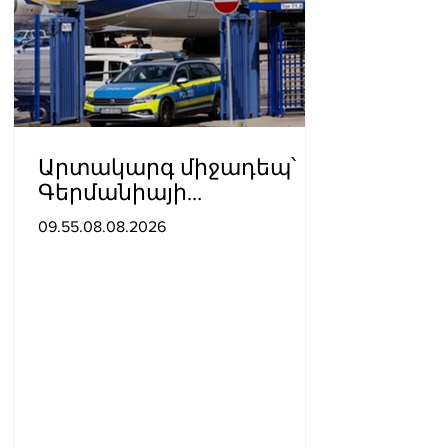
Արտակարգ միջադեպ՝
Գերմանիայի
օդանավակայանում․
09.55.08.08.2026
ու՞մ է մեղադրում ԱՄՆ-ն