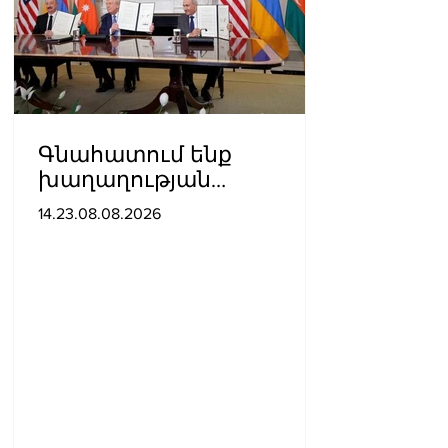
Գնահատում ենք
խաղաղության
ուղղությամբ
14.23.08.08.2026
պատմական քայլ
կատարելիս
ցուցաբերված
քաղաքական
առաջնորդությունը. ՀՀ–
ում Մեծ Բրիտանիայի
դեսպանատուն