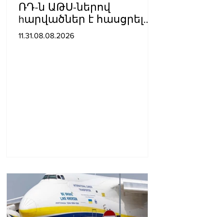
ՌԴ-ն ԱԹՍ-ներով
hարվածներ է հասցրել
Կիևին․ կան զnhեր
11.31.08.08.2026