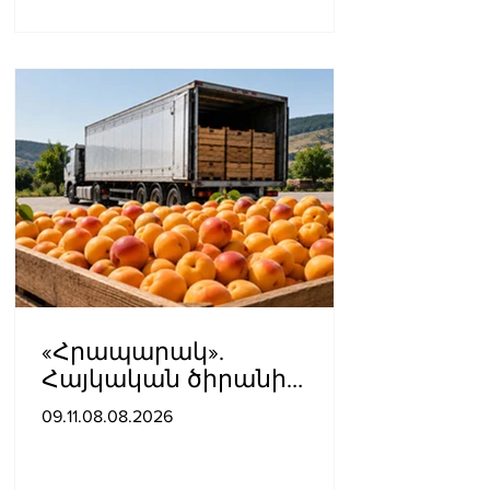
«Հրապարակ».
Հայկական ծիրանի
մասին ռուս-
09.11.08.08.2026
ադրբեջանական
սահմանին մատնել են
«հայկական թերթերը»