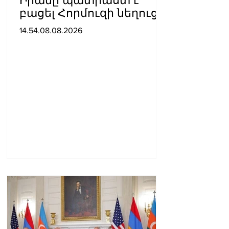
Իրանը պատրաստ է
բացել Հորմուզի նեղուցը,
եթե ԱՄՆ-ն ընդունի
14.54.08.08.2026
հանրապետության
պայմանները. ԻՀՊԿ
ներկայացուցիչ