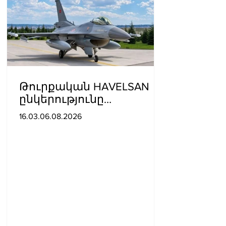
Թուրքական HAVELSAN
ընկերությունը
ռազմաoդային
16.03.06.08.2026
գործողությունների
կառավարման
համակարգ է փոխանցել
Ադրբեջանին