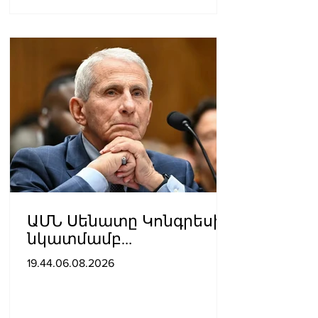
ԱՄՆ Սենատը Կոնգրեսի
նկատմամբ
անհարգալից
19.44.06.08.2026
վերաբերմունքի համար
Ֆաուչիին մեղավոր է
ճանաչել