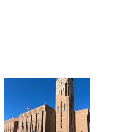
և հումանիտար
աջակցության, ինչպես
նաև կառուցողական
երկխոսության համար