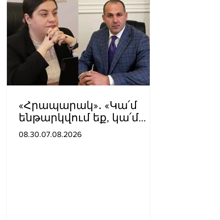
«Հրապարակ»․ «Կա՛մ
ենթարկվում եք, կա՛մ
ազատվում եք». Ամեն
08.30.07.08.2026
մեկն իր համակարգում
«ցար ի բոգ է» իրեն զգում