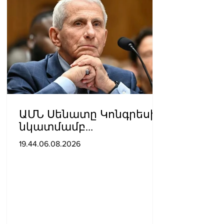
ԱՄՆ Սենատը Կոնգրեսի
նկատմամբ
անհարգալից
19.44.06.08.2026
վերաբերմունքի համար
Ֆաուչիին մեղավոր է
ճանաչել