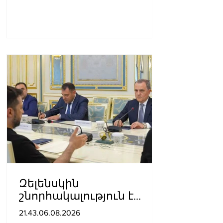
Զելենսկին
շնորհակալություն է
հայտնել Բայրամովին՝
21.43.06.08.2026
Ադրբեջանի էներգետիկ