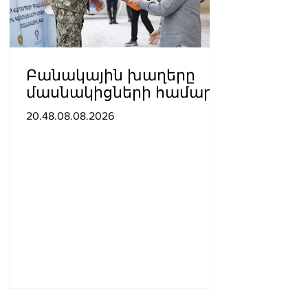
Բանակային խաղերը
մասնակիցների համար
ստեղծում են
20.48.08.08.2026
ինքնադրսևորման նոր
հարթակներ և
հնարավորություններ.
Փաշինյանը ներկա է
գտնվել խաղերի
փակման հանդիսավոր
արարողությանը