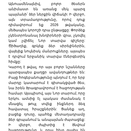
Այնուամենայնիվ, բոլոր ծեսերն 
անիմաստ են առանց մեկ պարզ 
պայմանի՝ ձեր ներքին վիճակի: Ի վերջո, 
այն տրամադրությունը, որով դուք 
դիմավորում եք 2026 թվականը, 
մեծապես կորոշի դրա ընթացքը: Փորձեք 
չկենտրոնանալ խնդիրների վրա, չկռվել 
կամ չվիճել Նոր տարվա գիշերը: 
Ծիծաղեք, գրկեք ձեր սիրելիներին, 
վայելեք նույնիսկ մանրուքները. այսպես 
է դրվում երջանիկ տարվա էներգետիկ 
հիմքը:
Կարող է թվալ, որ այս բոլոր նշանները 
պարզապես քաղցր ավանդույթներ են: 
Բայց հոգեբանությունը պնդում է, որ երբ 
մարդը կատարում է գիտակցված ծես, 
նա իրեն ծրագրավորում է հաջողության 
համար: Այսպիսով, այս Նոր տարում, որը 
երկու ամսից էլ պակաս ժամանակ է 
մնացել, թույլ տվեք ինքներդ ձեզ 
հավատալ հրաշքներին: Ցանեք աղ, 
բացեք դուռը, պահեք մետաղադրամը 
ձեր գրպանում և անպայման ժպտացեք: 
Ի վերջո, ժպիտից է ծնվում 
հաջողությունը, և դրա հետ գալիս են 