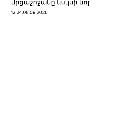
մրցաշրջանը կսկսի նոր
ակումբում. Ֆաբրիցիո
12.24.08.08.2026
Ռոմանո