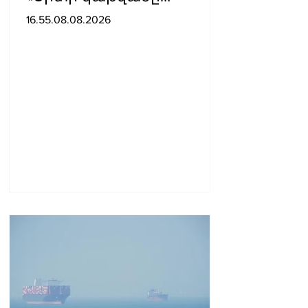
լավագույն բանն էր, որ
16.55.08.08.2026
երբևէ պատահել է ինձ
հետ»