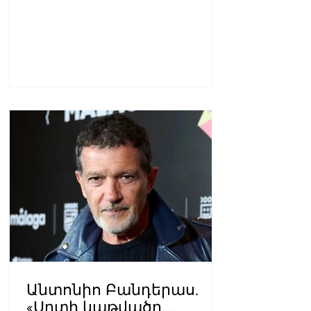
Անտոնիո Բանդերաս.
«Սրտի կաթվածը