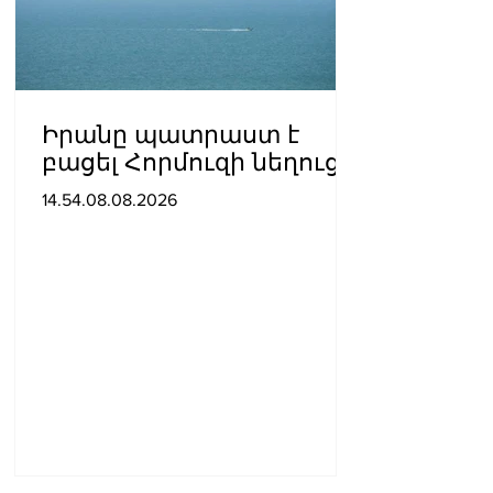
Իրանը պատրաստ է
բացել Հորմուզի նեղուցը,
եթե ԱՄՆ-ն ընդունի
14.54.08.08.2026
հանրապետության
պայմանները. ԻՀՊԿ
ներկայացուցիչ