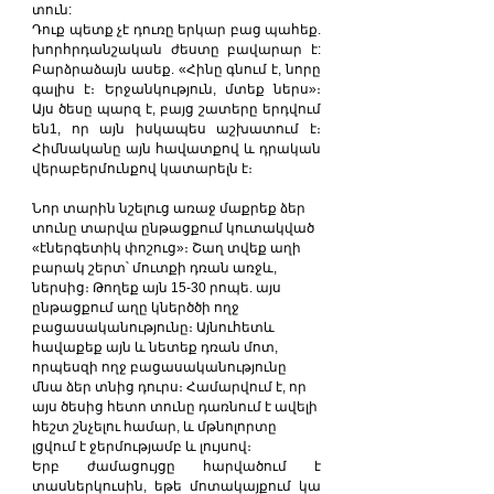
տուն:
Դուք պետք չէ դուռը երկար բաց պահեք. 
խորհրդանշական ժեստը բավարար է: 
Բարձրաձայն ասեք. «Հինը գնում է, նորը 
գալիս է։ Երջանկություն, մտեք ներս»։ 
Այս ծեսը պարզ է, բայց շատերը երդվում 
են1, որ այն իսկապես աշխատում է։ 
Հիմնականը այն հավատքով և դրական 
վերաբերմունքով կատարելն է։
Նոր տարին նշելուց առաջ մաքրեք ձեր 
տունը տարվա ընթացքում կուտակված 
«էներգետիկ փոշուց»։ Շաղ տվեք աղի 
բարակ շերտ՝ մուտքի դռան առջև, 
ներսից։ Թողեք այն 15-30 րոպե. այս 
ընթացքում աղը կներծծի ողջ 
բացասականությունը։ Այնուհետև 
հավաքեք այն և նետեք դռան մոտ, 
որպեսզի ողջ բացասականությունը 
մնա ձեր տնից դուրս։ Համարվում է, որ 
այս ծեսից հետո տունը դառնում է ավելի 
հեշտ շնչելու համար, և մթնոլորտը 
լցվում է ջերմությամբ և լույսով։
Երբ ժամացույցը հարվածում է 
տասներկուսին, եթե մոտակայքում կա 