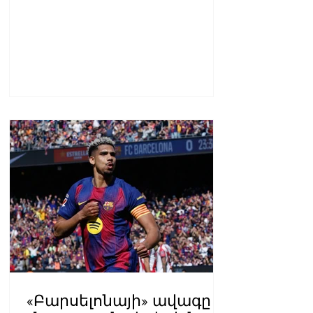
առաջնորդությունը. ՀՀ–
ում Մեծ Բրիտանիայի
դեսպանատուն
«Բարսելոնայի» ավագը