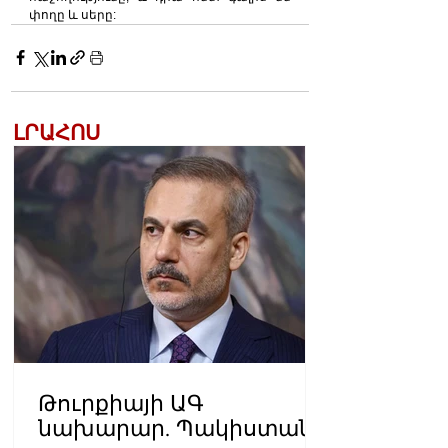
փողը և սերը:
ԼՐԱՀՈՍ
Թուրքիայի ԱԳ
նախարար. Պակիստանի