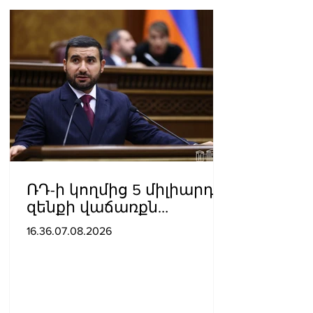
ՌԴ-ի կողմից 5 միլիարդի
զենքի վաճառքն
Ադրբեջանին
16.36.07.08.2026
Հայաստանի համար
սպառնալի՞ք էր, թե՞
սպառնալիք չէր.
Ալեքսանյան