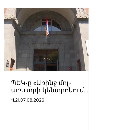
ՊԵԿ-ը «Առինջ մոլ»
առևտրի կենտրոնում
բացահայտել է 1,3 մլրդ
11.21.07.08.2026
դրամի թաքցված
հարկման օբյեկտ