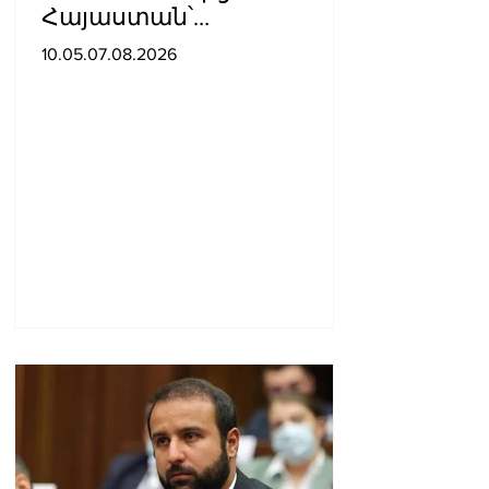
Հայաստան՝
Ադրբեջանով
10.05.07.08.2026
տարածքով, կուղարկվի
ցորեն և քարածուխ