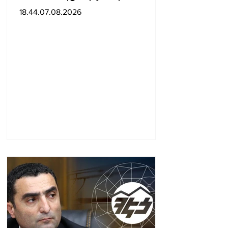
քարոզարշավը
18.44.07.08.2026
խոչընդոտելու դեպքի
նախաքննությունն
ավարտվել է. ինչ է
պարզվել