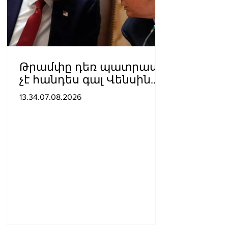
Թրամփը դեռ պատրաստ
չէ հանդես գալ Վենսին
ԱՄՆ նախագահի
13.34.07.08.2026
թեկնածու առաջադրելու
օգտին