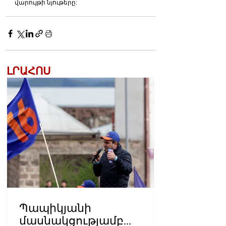
վարույթի նյութերը:
ԼՐԱՀՈՍ
Պապիկյանի
մասնակցությամբ