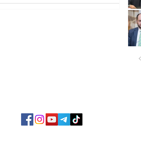
ՔԱՂԱ
ՄԻՋԱ
ՏՆՏԵ
ՍՊՈՐ