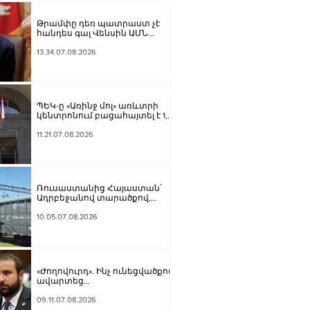
Թրամփը դեռ պատրաստ չէ
հանդես գալ Վենսին ԱՄՆ
նախագահի թեկնածու
առաջադրելու օգտին
13.34.07.08.2026
ՊԵԿ-ը «Առինջ մոլ» առևտրի
կենտրոնում բացահայտել է 1,3
մլրդ դրամի թաքցված
հարկման օբյեկտ
11.21.07.08.2026
Ռուսաստանից Հայաստան՝
Ադրբեջանով տարածքով,
կուղարկվի ցորեն և
քարածուխ
10.05.07.08.2026
«Ժողովուրդ». Ինչ ունեցվածքով
ավարտեց
պատգամավորական
գործունեությունը Հայկ
09.11.07.08.2026
Սարգսյանը