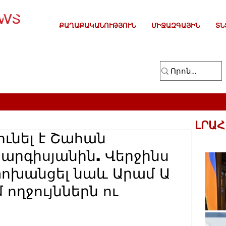
ՔԱՂԱՔԱԿԱՆՈՒԹՅՈՒՆ
ՄԻՋԱԶԳԱՅԻՆ
ՏՆ
ԼՐԱՀ
ւնել է Շահան
արգիսյանին. Վերջինս
ոխանցել նաև Արամ Ա
 ողջույններն ու