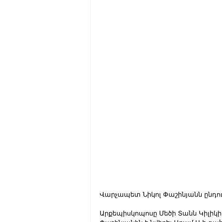
Վարչապետ Նիկոլ Փաշինյանն ընդո
Արքեպիսկոպոսը Մեծի Տանն Կիլիկ