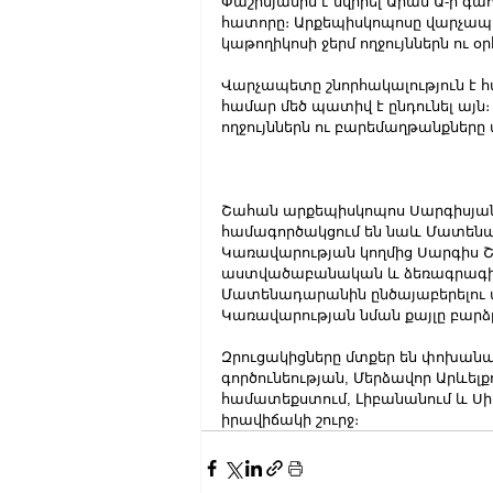
Փաշինյանին է նվիրել Արամ Ա-ի գ
հատորը։ Արքեպիսկոպոսը վարչապե
կաթողիկոսի ջերմ ողջույններն ու օր
Վարչապետը շնորհակալություն է հա
համար մեծ պատիվ է ընդունել այն։ 
ողջույններն ու բարեմաղթանքները
Շահան արքեպիսկոպոս Սարգիսյանը 
համագործակցում են նաև Մատենադ
Կառավարության կողմից Սարգիս Շն
աստվածաբանական և ձեռագրագիտ
Մատենադարանին ընծայաբերելու 
Կառավարության նման քայլը բարձ
Զրուցակիցները մտքեր են փոխանակ
գործունեության, Մերձավոր Արևելք
համատեքստում, Լիբանանում և Սի
իրավիճակի շուրջ։