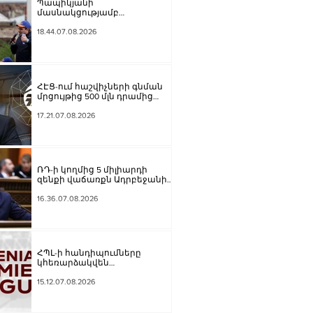
Պապիկյանի
մասնակցությամբ
քարոզարշավը խոչընդոտելու
դեպքի նախաքննությունն
18.44.07.08.2026
ավարտվել է. ինչ է պարզվել
ՀԷՑ-ում հաշվիչների գնման
մրցույթից 500 մլն դրամից
ավելի խնայողություն է
արձանագրվել
17.21.07.08.2026
ՌԴ-ի կողմից 5 միլիարդի
զենքի վաճառքն Ադրբեջանին
Հայաստանի համար
սպառնալի՞ք էր, թե՞
16.36.07.08.2026
սպառնալիք չէր. Ալեքսանյան
ՀՊԼ-ի հանդիպումները
կհեռարձակվեն
հեռուստաընկերությունով.
պաշտոնական
15.12.07.08.2026