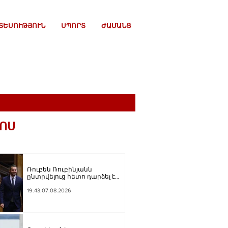
ՏԵՍՈՒԹՅՈՒՆ
ՍՊՈՐՏ
ԺԱՄԱՆՑ
ՈՍ
Ռուբեն Ռուբինյանն
ընտրվելուց հետո դարձել է
աշխարհի խորհրդարանների
ամենաերիտասարդ
19.43.07.08.2026
նախագահը