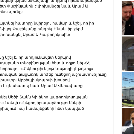
ահակալության 30-ամյակի առիթով հրատարակված 
տ Փաշինյանին է փոխանցել նաև Արամ Ա 
հնությունը։
յտնել հատորը նվիրելու համար և նշել, որ իր 
Նիկոլ Փաշինյանը խնդրել է նաև իր ջերմ 
 փոխանցել Արամ Ա Կաթողիկոսին։
նշել է, որ արդյունավետ կերպով 
արանի տնօրինության հետ և ողջունել ՀՀ 
որհալու «Մեկնութիւն յոթ Կաթողիկէ թղթոց» 
ական բացառիկ արժեք ունեցող աշխատությունը 
փաստը։ Արքեպիսկոպոսի խոսքով՝ 
ր է գնահատել նաև Արամ Ա Վեհափառը։
ել Մեծի Տանն Կիլիկիո կաթողիկոսության 
ում տեղի ունեցող իրադարձությունների 
րիայում հայ համայնքների հետ կապված 