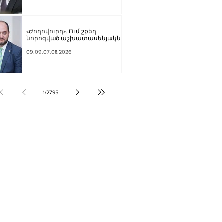
«Ժողովուրդ». Ում շքեղ
նորոգված աշխատասենյակն է
տրամադրվել Արայիկ
Հարությունյանին
09.09.07.08.2026
1
/
2795
ՔԱԿԱՆՈՒԹՅՈՒՆ
ԶԳԱՅԻՆ
ՍՈՒԹՅՈՒՆ
Տ