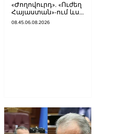
«Ժողովուրդ». «Ուժեղ
Հայաստան»-ում ևս
սպասում են Էդգար
08.45.06.08.2026
Ղազարյանի
«ներողությանը»