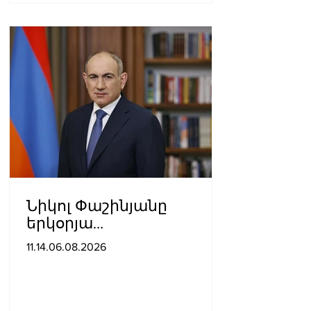
Նիկոլ Փաշինյանը
երկօրյա
աշխատանքային այցով
11.14.06.08.2026
մեկնել է Ղրղզստանի
Հանրապետություն