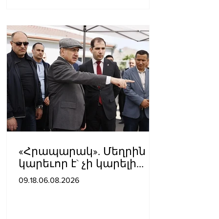
«Հրապարակ». Մեղրին
կարեւոր է` չի կարելի
«պռավալ տալ. Կենաց
09.18.06.08.2026
մահու կռիվ ենք տալու»