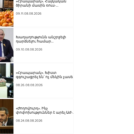
«Հրապարակ». Հայկական
ծիրանի մասին ռուս-
ադրբեջանական սահմանին
մատնել են «հայկական
09.11.08.08.2026
թերթերը»
Խաղաղությունն անշրջելի
դարձնելու համար
անհրաժեշտություն է
«Լեռնային Ղարաբաղի հայերի
09.10.08.08.2026
վերադարձի» իրավունքի
մասին խոսույթը
չշարունակելը. Փաշինյան
«Հրապարակ». Խիստ
զգուշացրել են՝ ոչ մեկին չասել
պարգեւավճարի չափը,
սպառնացել ազատել
08.26.08.08.2026
«Ժողովուրդ». Ինչ
փոփոխություններ է արել ԱԺ-
ում Ռուբեն Ռուբինյանը
08.24.08.08.2026