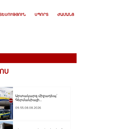
ՏԵՍՈՒԹՅՈՒՆ
ՍՊՈՐՏ
ԺԱՄԱՆՑ
ՈՍ
Արտակարգ միջադեպ՝
Գերմանիայի
օդանավակայանում․ ու՞մ է
մեղադրում ԱՄՆ-ն
09.55.08.08.2026