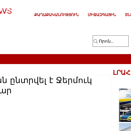
ՔԱՂԱՔԱԿԱՆՈՒԹՅՈՒՆ
ՄԻՋԱԶԳԱՅԻՆ
ՏՆ
ԼՐԱՀ
 ընտրվել է Ջերմուկ
վար