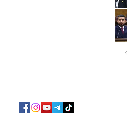
ՔԱՂԱ
ՄԻՋԱ
ՏՆՏԵ
ՍՊՈՐ