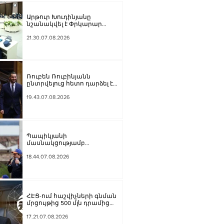
Արթուր Խուդինյանը
նշանակվել է Փրկարար
ծառայության տնօրենի
տեղակալ
21.30.07.08.2026
Ռուբեն Ռուբինյանն
ընտրվելուց հետո դարձել է
աշխարհի խորհրդարանների
ամենաերիտասարդ
19.43.07.08.2026
նախագահը
Պապիկյանի
մասնակցությամբ
քարոզարշավը խոչընդոտելու
դեպքի նախաքննությունն
18.44.07.08.2026
ավարտվել է. ինչ է պարզվել
ՀԷՑ-ում հաշվիչների գնման
մրցույթից 500 մլն դրամից
ավելի խնայողություն է
արձանագրվել
17.21.07.08.2026