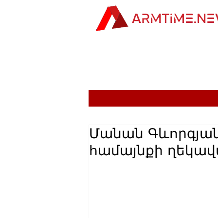
Մանան Գևորգյանն
համայնքի ղեկա