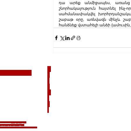
դա արեք անմիջապես, առանց հ
շնորհակալություն հայտնել ինչ-
սահմանափակվել խորհրդանշական 
շաբաթ օրը, առնվազն մինչև շաբա
հանձնեք վստահելի անձի (ամուսին, 
N
nfo@armtime.news
o
c
o
m
e
n
t
տպանված են։
Գաղտնիության
ների քաղաքականություն
MTIME.NEWSTV ARMTIME.NEWS ARMTIME Ереван