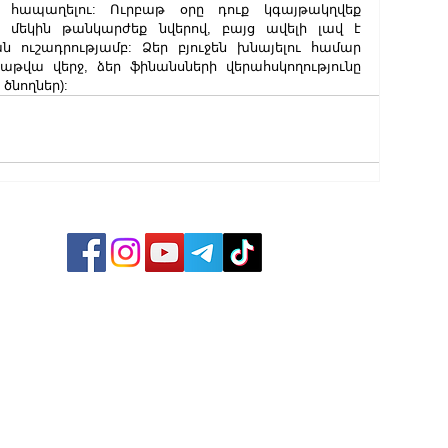
ապաղելու: Ուրբաթ օրը դուք կգայթակղվեք 
որ մեկին թանկարժեք նվերով, բայց ավելի լավ է 
ուշադրությամբ: Ձեր բյուջեն խնայելու համար 
թվա վերջ, ձեր ֆինանսների վերահսկողությունը 
ծնողներ):
ՔԱՂԱ
ՄԻՋԱ
ՏՆՏԵ
ՍՊՈՐ
ԺԱՄԱ