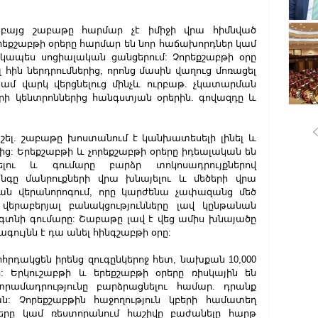
 բայց շաբաթը հարմար չէ իմիջի վրա հիմնված 
եքշաբթի օրերը հարմար են նոր հաճախորդներ կամ 
ապես սոցիալական ցանցերում: Չորեքշաբթի օրը 
 հին ներդրումներից, որոնց մասին վաղուց մոռացել 
կամ վարկ վերցնելուց մինչև ուրբաթ. չկատարման 
ի կենտրոններից հանգստյան օրերին. գովազդը և 
աշել. շաբաթը խոստանում է կանխատեսելի լինել և 
ից: Երեքշաբթի և չորեքշաբթի օրերը իդեալական են 
րելու և գումարը բարձր տոկոսադրույքներով 
գը մանրուքների վրա խնայելու և մեծերի վրա 
էժան վերանորոգում, որը կարժենա չափազանց մեծ 
երաբերյալ բանակցությունները լավ կընթանան 
տնի գումարը: Շաբաթը լավ է վեց ամիս խնայածը 
ագույնն է դա անել հինգշաբթի օրը:
հրդակցեն իրենց զուգընկերոջ հետ, նախքան 10,000 
: Երկուշաբթի և երեքշաբթի օրերը ռիսկային են 
րամադրությունը բարձրացնելու համար. դրանք 
ն: Չորեքշաբթին հաջողություն կբերի համատեղ 
երը կամ ռեստորանում հաշիվը բաժանելը հարթ 