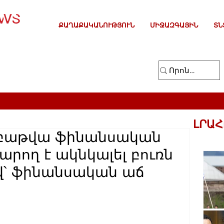
ՔԱՂԱՔԱԿԱՆՈՒԹՅՈՒՆ
ՄԻՋԱԶԳԱՅԻՆ
ՏՆ
ԼՐԱՀ
շաբաթվա ֆինանսական
արող է ակնկալել բուռն
՞վ՝ ֆինանսական աճ