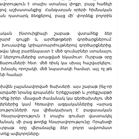
վորություն է տալիս ստանալ փոքր, բայց հաճելի 
յքով աշխատանքից: Հանգստյան օրերի հիմնական 
յան դատարկ ձեռքերով, բայց մի՛ փորձեք բոլորին 
սական ինտուիցիայի շաբաթ. վստահեք ձեր 
արժ գույքի և արժեթղթերի գործարքներում: 
 խուսափեք կրիպտոարժույթներով գործարքներից. 
վա կեսը բարենպաստ է մեծ գումարներ ստանալու 
ներդրումներից ստացված եկամուտ: Ուրբաթ օրը 
վճարումների հետ. մեծ ռիսկ կա սխալ հաշվարկելու: 
 խնայել որոշակի, մեծ նպատակի համար, այլ ոչ թե 
անի համար:
խվեն չպլանավորված ծախսերի. այս շաբաթ ինչ-որ 
հարվածի նրանց գրպանին: Երեքշաբթի և չորեքշաբթի 
արժեք իրեր. մնացած ժամանակ կա գերծախսելու մեծ 
կերներից կամ հեռավոր ազգականներից «արագ 
ությունների. դա վիճակախաղ է՝ բացասական 
 հնարավորություն է տալիս գումար վաստակել 
նակ. մի բաց թողեք հնարավորությունը: Որպեսզի 
ւրբաթ օրը վերանայեք ձեր բոլոր ավտոմատ 
տեք ավելորդները։