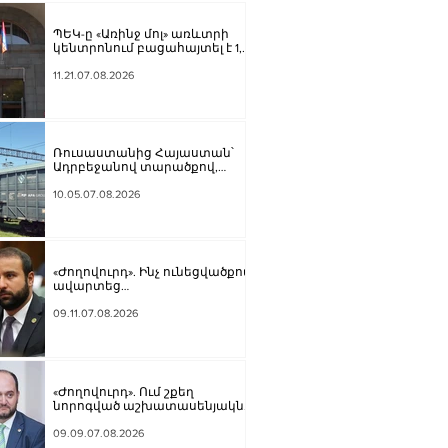
ՊԵԿ-ը «Առինջ մոլ» առևտրի
կենտրոնում բացահայտել է 1,3
մլրդ դրամի թաքցված
հարկման օբյեկտ
11.21.07.08.2026
Ռուսաստանից Հայաստան՝
Ադրբեջանով տարածքով,
կուղարկվի ցորեն և
քարածուխ
10.05.07.08.2026
«Ժողովուրդ». Ինչ ունեցվածքով
ավարտեց
պատգամավորական
գործունեությունը Հայկ
09.11.07.08.2026
Սարգսյանը
«Ժողովուրդ». Ում շքեղ
նորոգված աշխատասենյակն է
տրամադրվել Արայիկ
Հարությունյանին
09.09.07.08.2026