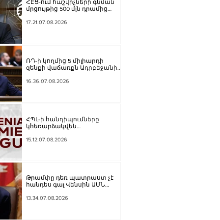
ՀԷՑ-ում հաշվիչների գնման
մրցույթից 500 մլն դրամից
ավելի խնայողություն է
արձանագրվել
17.21.07.08.2026
ՌԴ-ի կողմից 5 միլիարդի
զենքի վաճառքն Ադրբեջանին
Հայաստանի համար
սպառնալի՞ք էր, թե՞
16.36.07.08.2026
սպառնալիք չէր. Ալեքսանյան
ՀՊԼ-ի հանդիպումները
կհեռարձակվեն
հեռուստաընկերությունով.
պաշտոնական
15.12.07.08.2026
Թրամփը դեռ պատրաստ չէ
հանդես գալ Վենսին ԱՄՆ
նախագահի թեկնածու
առաջադրելու օգտին
13.34.07.08.2026