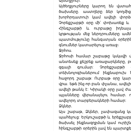
Այծեղջյուր.
Այծեղջյուրները կարող են վստա
ծախսերը. աստղերը ձեր կողմից
խորհրդատուի կամ ավելի փորձա
Չորեքշաբթի օրը մի՛ փոխառեք և 
Հինգշաբթի և ուրբաթը իդեալակ
կրթության մեջ ներդրումները ա
պատմությունը հանգստյան օրերին. 
գնումներ կատարելուց առաջ։
Ջրհոս.
Ջրհոսի համար շաբաթը կսկսվի փ
անտեսեք քեշբեք առաջարկները, բո
զգալի գումար: Չորեքշաբթի
տեխնոլոգիաներում ինքնաբուխ 
հաջորդ շաբաթ: Ուրբաթ օրը կար
վրա. եթե ինչ-որ բան փչանա, ավելի 
ավելի թանկ է: Կիրակի օրը լավ 
պլանները վերանայելու համար. 
ավելորդ տարբերակների համար:
Ձկներ.
Այս շաբաթ, Ձկներ, չափազանց կա
պահելուց: Երկուշաբթի և երեքշաբթի
ծախսել ինքնազղջման կամ ուրիշ
հինգշաբթի օրերին լավ են պարտքե