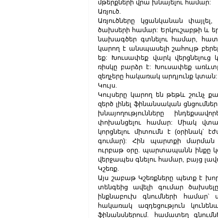
մթերքների վրա խնայելու համար:
Առյուծ.
Առյուծները կցանկանան փայլել,
ծախսերի համար: Երկուշաբթի և եր
նախագծեր գտնելու համար, հատկ
կարող է անսպասելի շահույթ բերել
եք: Խուսափեք վարկ վերցնելուց 
ռիսկը բարձր է: Խուսափեք առևտր
զեղչերը հակառակ արդյունք կտան:
Կույս.
Կույսերը կարող են թեթև շունչ ք
զերծ լինել ֆինանսական ցնցումներ
խնայողությունները ինդեքսավո
փոխանցելու համար: Միակ վտան
կորցնելու միտումն է (օրինակ՝ 
գումար): Հին պարտքի մարման վ
ուրբաթ օրը. պարտապանն ինքը կգ
վերջապես գնելու համար, բայց լավ
Կշեռք.
Այս շաբաթ Կշեռքները պետք է խոր
տենգեից ավելի գումար ծախսելը
ինքնաբուխ գնումների համար՝ տ
հակառակ ազդեցություն կունենա
ֆինանսներում. համատեղ գնումն