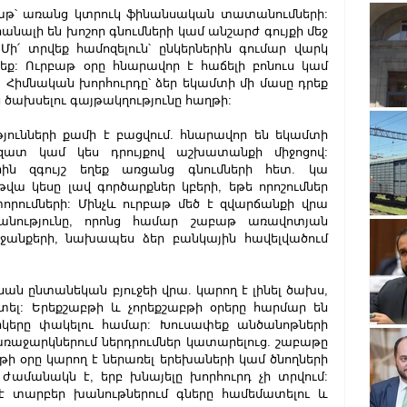
բաթ՝ առանց կտրուկ ֆինանսական տատանումների: 
անալի են խոշոր գնումների կամ անշարժ գույքի մեջ 
ի՛ տրվեք համոզելուն՝ ընկերներին գումար վարկ 
եք: Ուրբաթ օրը հնարավոր է հաճելի բոնուս կամ 
Հիմնական խորհուրդը՝ ձեր եկամտի մի մասը դրեք 
 ծախսելու գայթակղությունը հաղթի:
ունների քամի է բացվում. հնարավոր են եկամտի 
զատ կամ կես դրույքով աշխատանքի միջոցով: 
ին զգույշ եղեք առցանց գնումների հետ. կա 
ա կեսը լավ գործարքներ կբերի, եթե որոշումներ 
րումների: Մինչև ուրբաթ մեծ է զվարճանքի վրա 
նությունը, որոնց համար շաբաթ առավոտյան 
ջանքերի, նախապես ձեր բանկային հավելվածում 
ն ընտանեկան բյուջեի վրա. կարող է լինել ծախս, 
ել: Երեքշաբթի և չորեքշաբթի օրերը հարմար են 
կերը փակելու համար: Խուսափեք անծանոթների 
առաջարկներում ներդրումներ կատարելուց. շաբաթը 
թի օրը կարող է ներառել երեխաների կամ ծնողների 
ժամանակն է, երբ խնայելը խորհուրդ չի տրվում: 
 տարբեր խանութներում գները համեմատելու և 