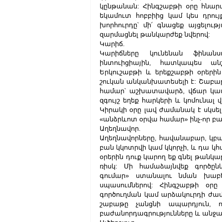
կընթանան: Հինգշաբթի օրը հնարա
եկամուտ հոբբիից կամ կես դրու
խորհուրդը՝ մի՛ գնացեք այցելութ
զարմացնել թանկարժեք նվերով:
Կարիճ.
Կարիճները կունենան ֆինան
ինտուիցիային, հատկապես անշ
Երկուշաբթի և երեքշաբթի օրերին
շուկան անկանխատեսելի է: Շաբաթ
համար՝ աշխատավարձ, վճար կամ 
զգույշ եղեք հարկերի և կոմունալ 
Կիրակի օրը լավ ժամանակ է սկսել
«անձրևոտ օրվա համար» ինչ-որ բ
Աղեղնավոր.
Աղեղնավորները, հավանաբար, կբա
բան կկոտրվի կամ կկորչի, և դա կ
օրերին դուք կարող եք գնել թանկ
ռիսկ: Մի համաձայնվեք գործըն
գումար» ստանալու նման խաբե
սպասումներով: Հինգշաբթի օրը
գործուղման կամ արձակուրդի ժամա
շաբաթը չանցնի ապարդյուն, ո
բաժանորդագրությունները և անջա