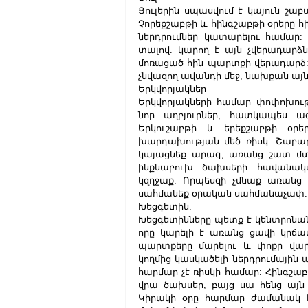
Ցուլերին սպասվում է կայուն շա
Չորեքշաբթի և հինգշաբթի օրերը հի
ներդրումներ կատարելու համար: Մ
տալով. կարող է այն չվերադարձն
մոռացած հին պարտքի վերադարձ: 
չնվազող ավանդի մեջ, նախքան այն
Երկվորյակներ
Երկվորյակների համար փոփոխությ
նոր աղբյուրներ, հատկապես ա
Երկուշաբթի և երեքշաբթի օրեր
խարդախության մեծ ռիսկ: Շաբաթվ
կայացնեք արագ, առանց շատ մտո
ինքնաբուխ ծախսերի հավանակա
կզղջաք: Որպեսզի չմնաք առանց 
սահմանեք օրական սահմանաչափ:
Խեցգետին.
Խեցգետինները պետք է կենտրոնանա
որը կարելի է առանց ցավի կրճատ
պարտքերը մարելու և փոքր վար
կողմից կասկածելի ներդրումային 
հարմար չէ ռիսկի համար: Հինգշաբ
վրա ծախսեր, բայց սա հենց այն 
Կիրակի օրը հարմար ժամանակ է