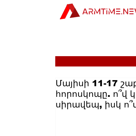
Մայիսի 11-17 
հորոսկոպը. ո՞վ կ
սիրավեպ, իսկ ո