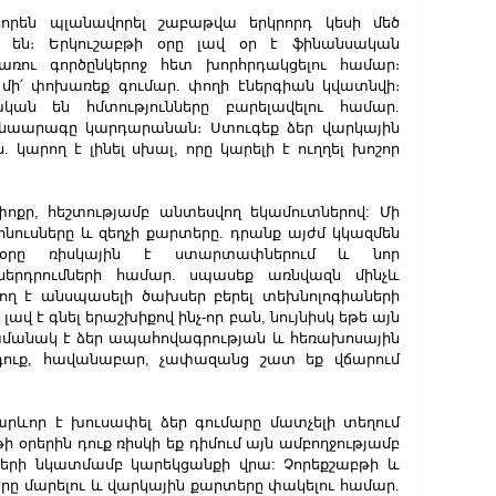
հորեն պլանավորել շաբաթվա երկրորդ կեսի մեծ 
 են։ Երկուշաբթի օրը լավ օր է ֆինանսական 
ռու գործընկերոջ հետ խորհրդակցելու համար։ 
մի՛ փոխառեք գումար. փողի էներգիան կվատնվի։ 
ան են հմտությունները բարելավելու համար. 
մենաարագը կարդարանան։ Ստուգեք ձեր վարկային 
կարող է լինել սխալ, որը կարելի է ուղղել խոշոր 
ոքր, հեշտությամբ անտեսվող եկամուտներով: Մի 
նուսները և զեղչի քարտերը. դրանք այժմ կկազմեն 
 օրը ռիսկային է ստարտափներում և նոր 
ներդրումների համար. սպասեք առնվազն մինչև 
ող է անսպասելի ծախսեր բերել տեխնոլոգիաների 
լավ է գնել երաշխիքով ինչ-որ բան, նույնիսկ եթե այն 
ժամանակ է ձեր ապահովագրության և հեռախոսային 
դուք, հավանաբար, չափազանց շատ եք վճարում 
րևոր է խուսափել ձեր գումարը մատչելի տեղում 
 օրերին դուք ռիսկի եք դիմում այն ​​ամբողջությամբ 
ների նկատմամբ կարեկցանքի վրա: Չորեքշաբթի և 
րը մարելու և վարկային քարտերը փակելու համար. 